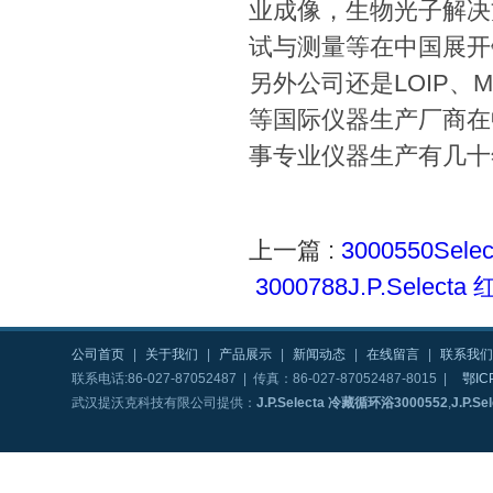
业成像，生物光子解决
试与测量等在中国展开
另外公司还是LOIP、MRC、
等国际仪器生产厂商在
事专业仪器生产有几十
上一篇 :
3000550Sele
3000788J.P.Selecta
公司首页
|
关于我们
|
产品展示
|
新闻动态
|
在线留言
|
联系我们
联系电话:86-027-87052487 | 传真：86-027-87052487-8015 |
鄂IC
武汉提沃克科技有限公司提供：
J.P.Selecta 冷藏循环浴3000552
,
J.P.S