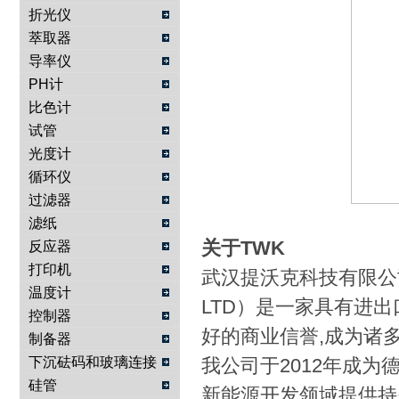
折光仪
萃取器
导率仪
PH计
比色计
试管
光度计
循环仪
过滤器
滤纸
关于TWK
反应器
打印机
武汉提沃克科技有限公司（W
温度计
LTD）是一家具有进
控制器
好的商业信誉,成为诸
制备器
下沉砝码和玻璃连接
我公司于2012年成为德国
物
硅管
新能源开发领域提供持