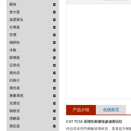
模块
放大器
温度探头
武汉提沃克科技有限公司
分离器
空调
倾斜站
冷板
探测器
记录仪
测光仪
闪烁计
测光表
测量系统
光谱仪
产品介绍
在线留言
辐射仪
溶解器
CAT TC50 高惰性耐腐蚀渗滤测试柱
滴定器
样品管采用丙烯酸玻璃材质，显著提升耐