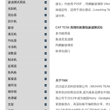
渗滤测试系统
接头）均使用 ‌PVDF‌ ，丙烯酸玻璃和 ‌V
光刻机
体稳定性，适用于浸出测试（Leaching Test
混合器
滤分析。
切片机
CAT TC50 高惰性耐腐蚀渗滤测试柱
吸管
‌多功能用途
液压机
集成尼龙滤膜
均化器
丙烯酸玻璃管
冷冻机
标准化接口
读数器
制冰机
监视器
热风枪
絮凝器
关于TWK
循环浴
武汉提沃克科技有限公司（WUHAN TEAM
储存箱
策和良好的商业信誉,成为诸多品牌在中
色谱罐
我公司于2012年成为德国Harry Ge
瓷面板熱台，高温钛板可编程熱台等。并设立了
支架