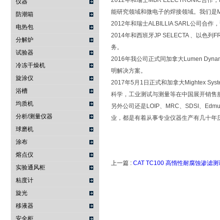
2012年和瑞士MBR ELECTRONIC合作
仪器
能研究领域和微电子的焊接领域。我们是MB
防潮箱
2012年和瑞士ALBILLIA SAR
电热包
2014年和西班牙JP SELECTA 、以
分解炉
务。
试验器
2016年我公司正式同加拿大Lumen 
冷冻干燥机
明解决方案。
旋涂仪
2017年5月1日正式和加拿大Mighte
浴槽
科学，工业测试与测量等在中国展开销售
均质机
另外公司还是LOIP、MRC、SDSI、Edm
分析/测量仪器
业，都是有着从事专业仪器生产有几十年
球磨机
涂布
熔点仪
上一篇 :
CAT TC100 高惰性耐腐蚀渗滤
实验通风柜
粘度计
旋光
移液器
安全柜