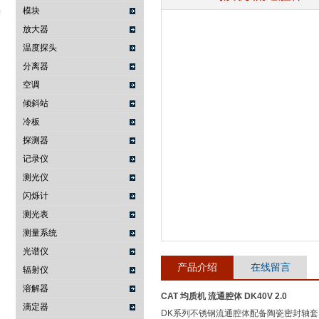
模块
放大器
温度探头
武汉提沃克科技有限公司
分离器
空调
倾斜站
冷板
探测器
记录仪
测光仪
闪烁计
测光表
测量系统
光谱仪
产品介绍
在线留言
辐射仪
溶解器
CAT 均质机 流通腔体 DK40V 2.0
滴定器
DK系列不锈钢流通腔体配备陶瓷密封轴