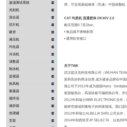
渗滤测试系统
用，可实现基础液体（乳液）中固体颗粒
光刻机
混合器
CAT 均质机 流通腔体 DK40V 2.0
切片机
耐压范围0.7至2bar。
• 食品级不锈钢材质
吸管
• 通用软管接口
液压机
均化器
冷冻机
读数器
关于TWK
制冰机
武汉提沃克科技有限公司（WUHAN TEAM
监视器
策和良好的商业信誉,成为诸多品牌在中
热风枪
我公司于2012年成为德国Harry Ge
絮凝器
瓷面板熱台，高温钛板可编程熱台等。并设立了
循环浴
2012年和瑞士MBR ELECTRONIC合作
储存箱
能研究领域和微电子的焊接领域。我们是MB
色谱罐
2012年和瑞士ALBILLIA SAR
2014年和西班牙JP SELECTA 、以
支架