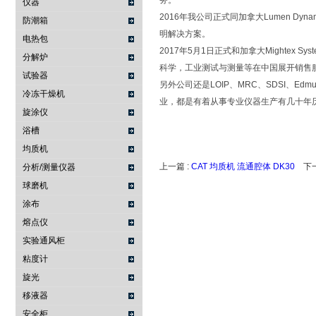
务。
仪器
2016年我公司正式同加拿大Lumen 
防潮箱
明解决方案。
电热包
2017年5月1日正式和加拿大Mighte
分解炉
科学，工业测试与测量等在中国展开销售
试验器
另外公司还是LOIP、MRC、SDSI、Edm
冷冻干燥机
业，都是有着从事专业仪器生产有几十年
旋涂仪
浴槽
均质机
上一篇 :
CAT 均质机 流通腔体 DK30
下一
分析/测量仪器
球磨机
涂布
熔点仪
实验通风柜
粘度计
旋光
移液器
安全柜