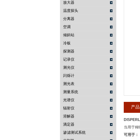
放大器
温度探头
武汉提沃克科技有限公司
分离器
空调
倾斜站
冷板
探测器
记录仪
测光仪
闪烁计
测光表
测量系统
光谱仪
产品
辐射仪
溶解器
DISPER
滴定器
当用于糊
渗滤测试系统
可用于：