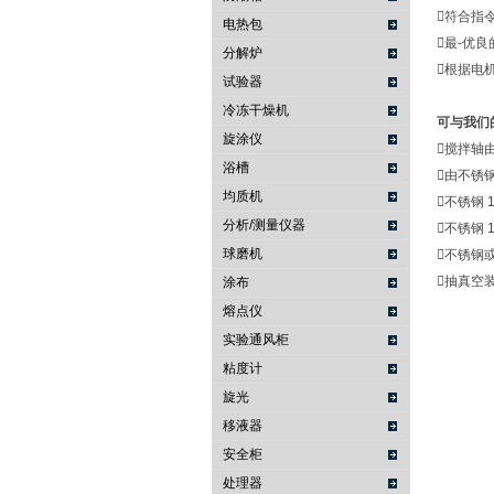
符合指令
电热包
最-优
分解炉
根据电
试验器
冷冻干燥机
可与我们
旋涂仪
搅拌轴由
浴槽
由不锈钢
均质机
不锈钢 
分析/测量仪器
不锈钢 
球磨机
不锈钢
抽真空
涂布
熔点仪
实验通风柜
粘度计
旋光
移液器
安全柜
处理器