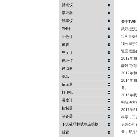
折光仪
萃取器
导率仪
关于TWK
PH计
武汉提沃克
策和良好
比色计
我公司于2
试管
瓷面板熱
光度计
2012年
循环仪
能研究领
过滤器
2012
滤纸
2014年
反应器
务。
打印机
2016
温度计
明解决方
控制器
2017年
制备器
科学，工
下沉砝码和玻璃连接物
另外公司还
业，都是
硅管