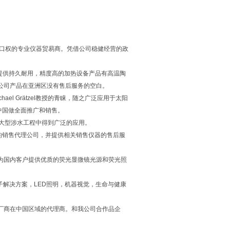
具有进出口权的专业仪器贸易商。凭借公司稳健经营的政
发领域提供持久耐用，精度高的加热设备产品有高温陶
eit公司产品在亚洲区没有售后服务的空白。
chael Grätzel教授的青睐，随之广泛应用于太阳
在中国做全面推广和销售。
以及大型涉水工程中得到广泛的应用。
司在中国的销售代理公司，并提供相关销售仪器的售后服
代理，为国内客户提供优质的荧光显微镜光源和荧光照
生物光子解决方案，LED照明，机器视觉，生命与健康
国际仪器生产厂商在中国区域的代理商。和我公司合作品企