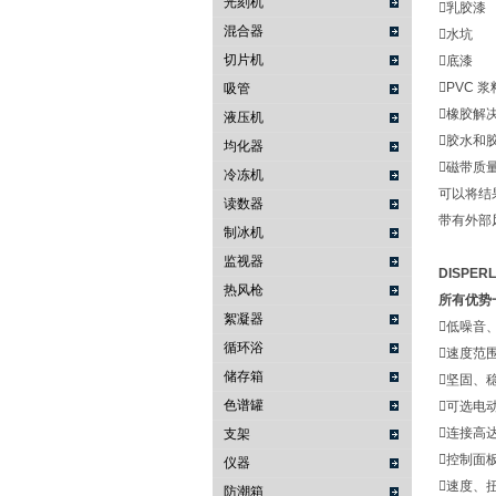
光刻机
乳胶漆
混合器
水坑
切片机
底漆
PVC 浆
吸管
橡胶解
液压机
胶水和
均化器
磁带质
冷冻机
可以将结
读数器
带有外部
制冰机
监视器
DISPER
热风枪
所有优势
絮凝器
低噪音
循环浴
速度范
储存箱
坚固、
色谱罐
可选电动行
连接高达 2
支架
控制面
仪器
速度、
防潮箱