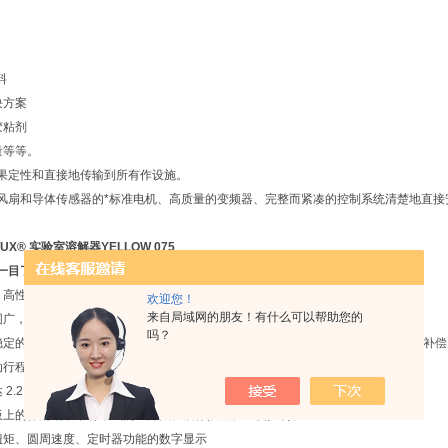
料
决方案
胶粘剂
量等等。
果定性和直接地传输到所有作设施。
风扇和导体传感器的*标准电机、高质量的变频器、完整而紧凑的控制系统清楚地直接
LUX® 实验室溶解器YELLOW 075
一目了然：
、高性能驱动器
欢迎您！
来自局域网的朋友！有什么可以帮助您的
围广，可用作溶解器和搅拌（型号为“D"的系列——设计为高扭矩搅拌器）
吗？
稳定的三脚架，通过配重、环链提升机、定义明确且运行平稳的直线导轨进行重量补偿
程 3.0 kW 起
.2 kW 的交流电 230 V 50 Hz / 连接 3.0 kW 的三相电流 230/400 V 50 Hz
板上的作清晰，带有集成的主开关、启停按钮、速度控制、
扭矩、圆周速度、定时器功能的数字显示