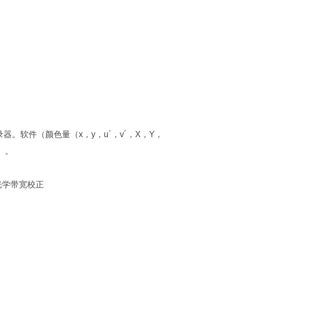
。软件（颜色量（x，y，u´，v´，X，Y，
等）。
进行光学带宽校正