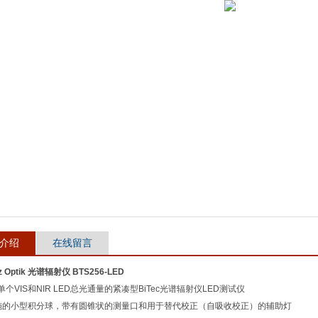
介绍
在线留言
tz Optik 光谱辐射仪 BTS256-LED
个VIS和NIR LED总光通量的紧凑型BiTec光谱辐射仪LED测试仪
施的小型积分球，带有圆锥状的测量口和用于替代校正（自吸收校正）的辅助灯