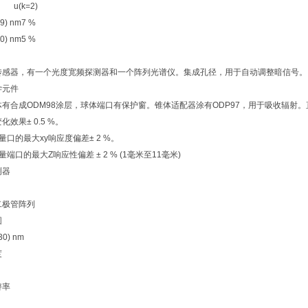
k=2)
99) nm
7 %
30) nm
5 %
传感器，有一个光度宽频探测器和一个阵列光谱仪。集成孔径，用于自动调整暗信号。
学元件
体有合成ODM98涂层，球体端口有保护窗。锥体适配器涂有ODP97，用于吸收辐射。
化效果± 0.5 %。
量口的最大xy响应度偏差± 2 %。
量端口的最大Z响应性偏差 ± 2 % (1毫米至11毫米)
测器
二极管阵列
围
830) nm
度
辨率