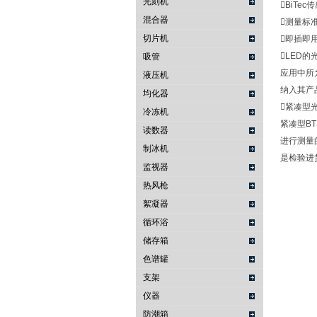
光刻机
BiTe
混合器
测量标
切片机
即插即
LED
吸管
应用中所
液压机
纳入其产
均化器
紧凑型
冷冻机
紧凑型B
读数器
进行测量
制冰机
是检验进
监视器
热风枪
絮凝器
循环浴
储存箱
色谱罐
支架
仪器
防潮箱