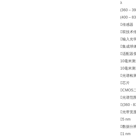
λ
u(
(360 – 3
(400 – 8
传感器
双技术
输入光
集成球
适配器变
10毫米测
10毫米测
光谱检
芯片
CMOS
光谱范
(360 - 
光带宽
5 nm
数据分
1 nm