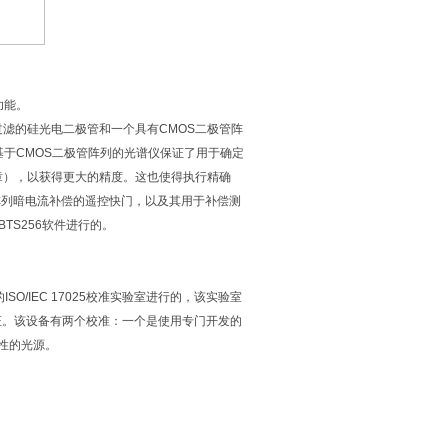
功能。
λ过滤的硅光电二极管和一个具有CMOS二极管阵
基于CMOS二极管阵列的光谱仪保证了用于确定
章），以获得更大的精度。这也使得执行精确
于阵列暗电流补偿的遥控快门，以及其用于补偿测
TS256软件进行的。
的ISO/IEC 17025校准实验室进行的，该实验室
谱辐照度认证。该设备有两个校准：一个是使用专门开发的
特性的光源。