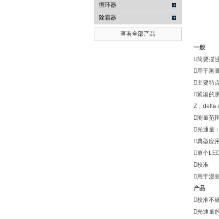
循环器
除霜器
查看全部产品
一般
简要描
用于测
主要特
紧凑的
Z，delt
测量范
光通量：1
典型应
单个L
校准
用于漫
产品
校准不
光通量的