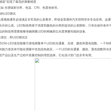
c传感器*实现了最高的测量精度
准如 光谱辐射功率、色温、CRI、色度坐标等。
用的LED测试
的光度规格通常必须满足非常高的公差要求，即使是普通和汽车照明等非专业应用。这通
允许的公差。LED制造商基于强度和颜色的分档所提供的公差限制，只有在操作条件与
品的制造商需要能够准确测量LED的精确原位光度测量性能的设备。
光谱仪，即LED测试仪
TS256-LED使您能够方便地测量单个LED的光通量、光谱、颜色和显色指数。一个
的能力使其有可能在测量中也包括热效应。一个LED的光通量、颜色、显色指数和光
货产品以及生产过程中质量控制的理想选择。它在设计部门也非常有用。