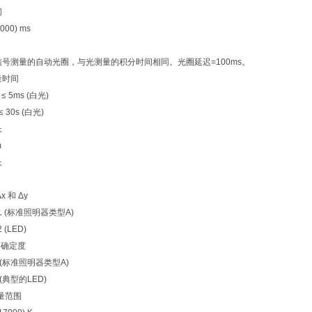
间
0000) ms
信号测量的自动光圈，与光测量的积分时间相同。光圈延迟=100ms。
量时间
 ≤ 5ms (白光)
≤ 30s (白光)
长
m
长
x 和 Δy
001 (标准照明器类型A)
2 (LED)
 不确定度
02 (标准照明器类型A)
5 (典型的LED)
测量范围