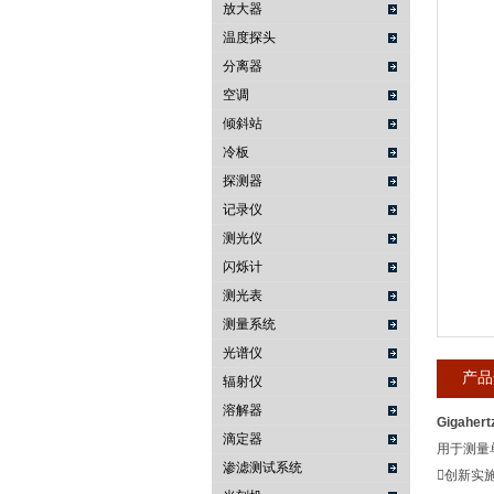
放大器
温度探头
武汉提沃克科技有限公司
分离器
空调
倾斜站
冷板
探测器
记录仪
测光仪
闪烁计
测光表
测量系统
光谱仪
产品
辐射仪
溶解器
Gigaher
滴定器
用于测量单
渗滤测试系统
创新实