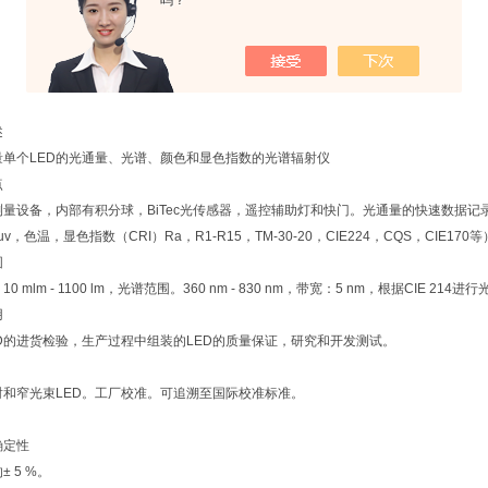
吗？
述
量单个LED的光通量、光谱、颜色和显色指数的光谱辐射仪
点
测量设备，内部有积分球，BiTec光传感器，遥控辅助灯和快门。光通量的快速数据记录器
a uv，色温，显色指数（CRI）Ra，R1-R15，TM-30-20，CIE224，CQS，CIE170
围
0 mlm - 1100 lm，光谱范围。360 nm - 830 nm，带宽：5 nm，根据CIE 214
用
ED的进货检验，生产过程中组装的LED的质量保证，研究和开发测试。
射和窄光束LED。工厂校准。可追溯至国际校准标准。
确定性
± 5 %。