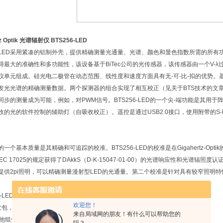
tz Optik 光谱辐射仪 BTS256-LED
56-LED采用紧凑的铝制外壳，提供精确测量光通量、光谱、颜色和显色指数所需的所有
获得最大的准确性和多功能性，该设备基于BiTec公司的光传感器，该传感器由一个V-
仪单元组成。硅光电二极管在动态范围、线性度和速度方面具有无-可-比-拟的优势。
发光光谱的精确测量数据。两个探测器的组合实现了相互校正（见关于BTS技术的文
同步的测量成为可能，例如，对PWM信号。BTS256-LED的一个尖-端功能是其用
收的光的软件控制的辅助灯（自吸收校正）。遥控是通过USB2.0接口，使用附带的S-B
一个基本质量是其精确和可追踪的校准。BTS256-LED的校准是在Gigahertz-Optik
/IEC 17025的规定获得了DAkkS（D-K-15047-01-00）的光谱响应性和光
提供2pi照明，可以精确测量漫射型LED的光通量。第二个校准是针对具有较窄照明
6-LED的选项
欢迎您！
开发包，使用户能够在自己的软件中集成该设备
来自局域网的朋友！有什么可以帮助您的
他组件扩展到BTS256-LED Plus Concept（用于照度和光强）。