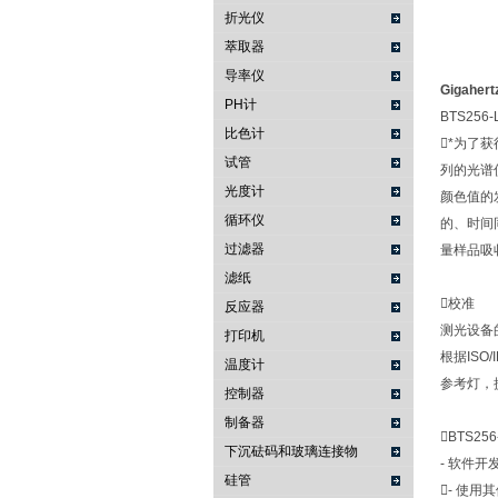
折光仪
萃取器
导率仪
Gigaher
PH计
BTS2
比色计
*为了
试管
列的光谱
光度计
颜色值的
循环仪
的、时间
过滤器
量样品吸
滤纸
校准
反应器
测光设备的
打印机
根据ISO
温度计
参考灯，
控制器
制备器
BTS25
下沉砝码和玻璃连接物
- 软件
硅管
- 使用其