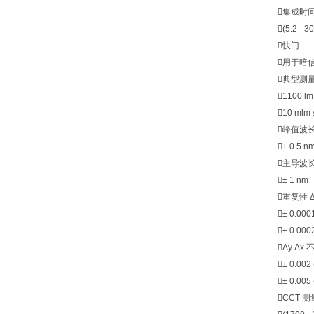
集成时
(5.2 - 3
快门
用于暗
典型测
1100 lm
10 mlm 
峰值波
± 0.5 n
主导波
± 1 nm
重复性 Δ
± 0.0
± 0.000
Δy Δx
± 0.0
± 0.00
CCT 