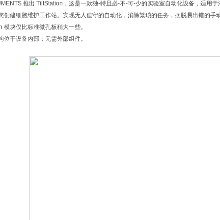
RUMENTS 推出 TiltStation，这是一款独-特且必-不-可-少的实验室自动化设
您创建细胞维护工作站。实现无人值守的自动化，消除繁琐的任务，摆脱易出错的手
tation 模块仅比标准微孔板稍大一些。
均位于设备内部；无需外部组件。