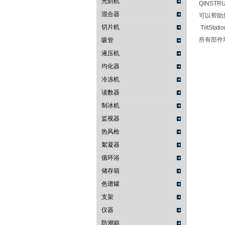
光刻机
QINST
混合器
可以帮助
切片机
TiltS
所有部件
吸管
液压机
均化器
冷冻机
读数器
制冰机
监视器
热风枪
絮凝器
循环浴
储存箱
色谱罐
支架
仪器
防潮箱