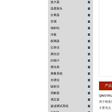
放大器
温度探头
武汉提沃克科技有限公司
分离器
空调
倾斜站
冷板
探测器
记录仪
测光仪
闪烁计
测光表
测量系统
光谱仪
产品
辐射仪
溶解器
QINSTRU
滴定器
用于蜂窝
渗滤测试系统
主要优点