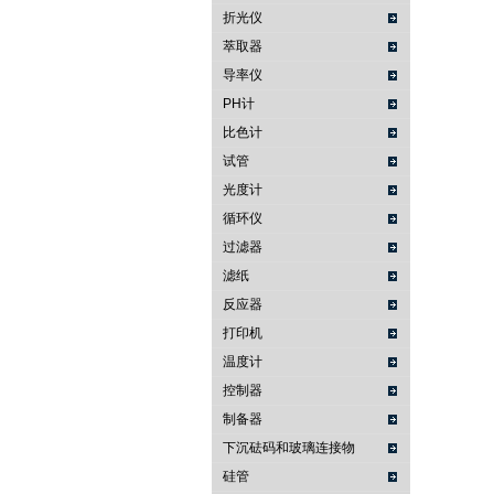
折光仪
萃取器
导率仪
PH计
比色计
试管
光度计
循环仪
过滤器
滤纸
反应器
打印机
温度计
控制器
制备器
下沉砝码和玻璃连接物
硅管