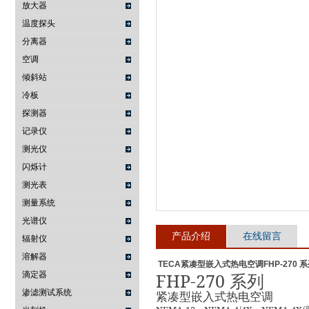
放大器
温度探头
武汉提沃克科技有限公司
分离器
空调
倾斜站
冷板
探测器
记录仪
测光仪
闪烁计
测光表
测量系统
光谱仪
产品介绍
在线留言
辐射仪
溶解器
TECA紧凑型嵌入式热电空调FHP-270 
FHP-270
滴定器
系列
渗滤测试系统
紧凑型嵌入式热电空调