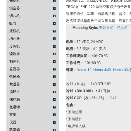
NEMA-12
NEMA-4/4X
NEMA-4X/
、
、
光刻机
TECA
的
FHP-270
系列空调保护电子设备
混合器
适用于通信、军事、自动售货机、监控、
切片机
恶劣环境机箱散热空调采用风扇，可靠性
吸管
·
Mounting Style:
安装方式：嵌入式
液压机
均化器
电压：
12 VDC, 24 VDC
冷冻机
电流：
8.3
安培，
4.1
安培
读数器
工作环境温度：
-40/+70
°
C
制冰机
工作外壳：
-10/+60
°
C
监视器
环境：
Nema-12
,
Nema-4/4X
,
Nema-4X/
热风枪
冷却（常规）：
140 BTU/HR
絮凝器
冷却（
Din 3168
）：
41
瓦特
循环浴
冷却
COP
（在
L35 L35
）：
0.42
储存箱
包含：
色谱罐
•
安装垫圈
支架
•
安装硬件
仪器
•
电源输入线
防潮箱