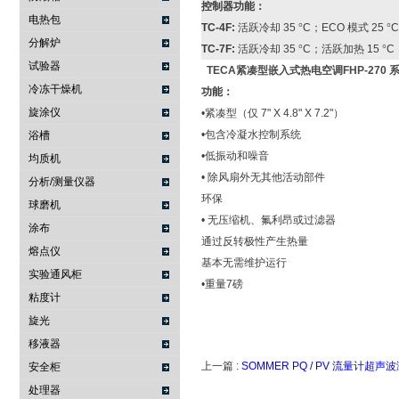
控制器功能：
电热包
TC-4F:
活跃冷却
35
°
C
；
ECO
模式
25
°
C
分解炉
TC-7F:
活跃冷却
35
°
C
；活跃加热
15
°
C
试验器
TECA紧凑型嵌入式热电空调FHP-270 
冷冻干燥机
功能：
旋涂仪
•紧凑型（仅
7
"
X 4.8
"
X 7.2
"）
•包含冷凝水控制系统
浴槽
•低振动和噪音
均质机
•
除风扇外无其他活动部件
分析/测量仪器
环保
球磨机
•
无压缩机、氟利昂或过滤器
涂布
通过反转极性产生热量
熔点仪
基本无需维护运行
实验通风柜
•重量
7
磅
粘度计
旋光
移液器
上一篇 :
SOMMER PQ / PV 流量计超
安全柜
处理器