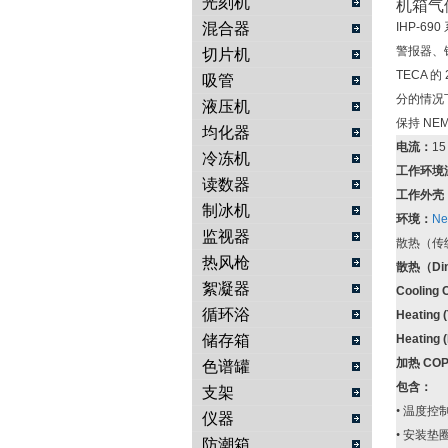
光刻机
机箱气
混合器
IHP-690
警报器、
切片机
TECA
的
吸管
分的情况
液压机
保持
NEM
均化器
电流：
1
冷冻机
工作环境
读数器
工作外壳
制冰机
环境：
Ne
监视器
散热（传
热风枪
散热（
Di
絮凝器
Cooling 
循环浴
Heating (
储存箱
Heating (
加热
COP
色谱罐
包含：
支架
•
温度控
仪器
•
安装垫
防潮箱