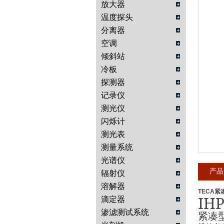
放大器
温度探头
武汉提沃克科技有限公司
分离器
空调
倾斜站
冷板
探测器
记录仪
测光仪
闪烁计
测光表
测量系统
光谱仪
产品
辐射仪
溶解器
TECA紧
IHP
滴定器
渗滤测试系统
紧凑