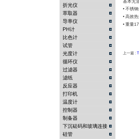
基本无
折光仪
•
不锈钢
萃取器
•
高效热
导率仪
•
重量
17
PH计
比色计
试管
光度计
上一篇 :
循环仪
过滤器
滤纸
反应器
打印机
温度计
控制器
制备器
下沉砝码和玻璃连接
物
硅管