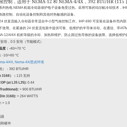
NEMA-12
NEMA-4/4X
392 BTU/HR (115
候控制，适用于
和
，
系列热电
NEMA
机箱冷却器保护电子设备免受过热。采用可靠的珀尔帖冷却技术，
IH
铁路控制、自动化设备控制和其他对热敏感的设备。
24
伏直流输入冷却器非常适合中小型气候控制工作。
IHP-690
可安装在设备外壳内部
下使用。在紧凑的
24
伏直流包装中提供可靠、低维护的半导体冷却。在通信、亭
/AT
A-12/4/4X
机柜等级的冷却、加热和维护。防止因过热导致的设备故障。选择低维护
5
安培，
0.5
安培（节能模式）
温度：
-40/+70
°
C
：
-10/+60
°
C
ma-4/4X
,
Nema-4X/
恶劣环境
统）：
392 BTU/HR
n 3168
）：
115
瓦特
COP (at L35 L35):
0.44
Traditional):
> 900 BTU/HR
Din 3168):
> 264 WATTS
:
> 1.0
制器
圈和硬件