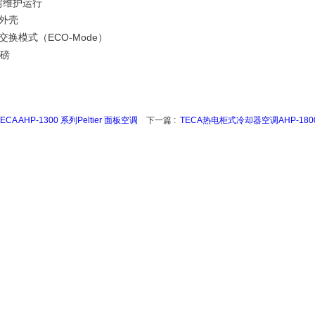
需维护运行
外壳
交换模式（
ECO-Mode
）
磅
TECA AHP-1300 系列Peltier 面板空调
下一篇 :
TECA热电柜式冷却器空调AHP-180