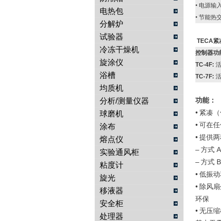
•
电源输
电热包
•
节能热
分解炉
试验器
TECA紧
冷冻干燥机
控制器功
旋涂仪
TC-4F:
浴槽
TC-7F:
均质机
分析/测量仪器
功能：
•
紧凑（
球磨机
•
可在任
涂布
•
提供两
熔点仪
–
方式
A
实验通风柜
–
方式
B
粘度计
•
低振动
旋光
•
除风扇
移液器
环保
安全柜
•
无压缩
处理器