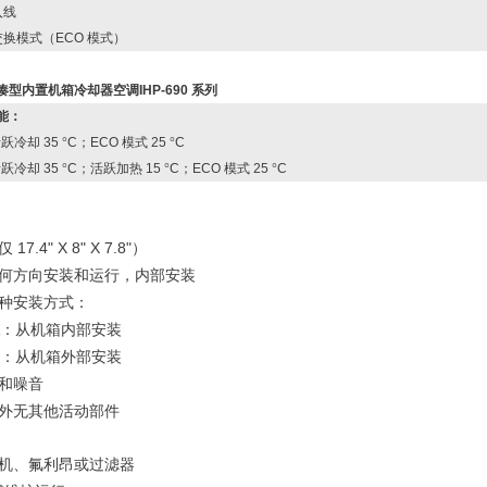
入线
交换模式（
ECO
模式）
凑型内置机箱冷却器空调IHP-690 系列
能：
活跃冷却
35
°
C
；
ECO
模式
25
°
C
活跃冷却
35
°
C
；活跃加热
15
°
C
；
ECO
模式
25
°
C
仅
17.4
"
X 8
"
X 7.8
"）
何方向安装和运行，内部安装
种安装方式：
：从机箱内部安装
：从机箱外部安装
和噪音
外无其他活动部件
机、氟利昂或过滤器