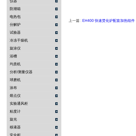
仪器
防潮箱
电热包
上一篇 :
EH400 快速焚化炉配套加热组件
分解炉
试验器
冷冻干燥机
旋涂仪
浴槽
均质机
分析/测量仪器
球磨机
涂布
熔点仪
实验通风柜
粘度计
旋光
移液器
安全柜