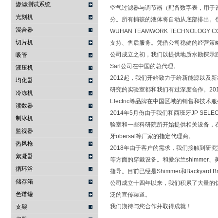
渗滤测试系统
空气过滤器与调节器（配备数字表，用于设
光刻机
分。所有捕获的液体将自动从底部排出。包含
混合器
WUHAN TEAMWORK TECHNOL
切片机
支持、售后服务。凭借公司稳健的经营策
公司成立之初，我们以提供地质水勘探示踪技术
吸管
Sarl公司在中国的总代理。
液压机
2012起，我们开始致力于给新能源以
均化器
研究的实验室都和我们有过深度合作。2012年起，我
冷冻机
Electric等品牌在中国区域的销售和技术
读数器
2014年5月份由于我们和西班牙JP SELE
制冰机
验室和一些科研院所开始提供相关设备，在之后的两
监视器
牙obersal等厂家的指定代理商。
热风枪
2018年由于客户的需求，我们接触到研究
絮凝器
等方面的穿戴设备。和爱尔兰shimmer、美国
循环浴
指导。目前已经是Shimmer和Backyard
储存箱
公司成立十四年以来，我们积累了大量的
色谱罐
泛的宣传渠道。
我们期待与您合作并取得成就！
支架