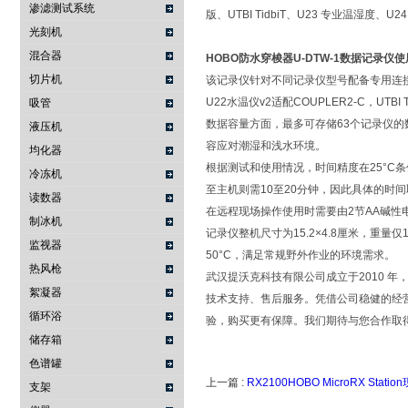
渗滤测试系统
版、UTBI TidbiT、U23 专业温湿度、
光刻机
混合器
HOBO防水穿梭器U-DTW-1数据记录仪
切片机
该记录仪针对不同记录仪型号配备专用连接器，
U22水温仪v2适配COUPLER2-C，UTBI Ti
吸管
数据容量方面，最多可存储63个记录仪的
液压机
容应对潮湿和浅水环境。
均化器
根据测试和使用情况，时间精度在25°C条
冷冻机
至主机则需10至20分钟，因此具体的时
读数器
在远程现场操作使用时需要由2节AA碱性
制冰机
记录仪整机尺寸为15.2×4.8厘米，重量
监视器
50°C，满足常规野外作业的环境需求。
热风枪
武汉提沃克科技有限公司成立于2010 
絮凝器
技术支持、售后服务。凭借公司稳健的经
循环浴
验，购买更有保障。我们期待与您合作取
储存箱
色谱罐
上一篇 :
RX2100HOBO MicroRX Sta
支架