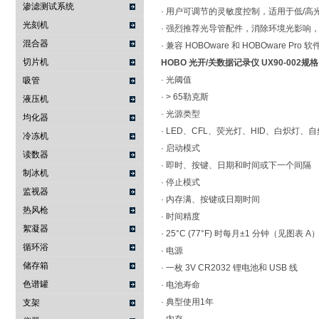
渗滤测试系统
· 用户可调节的灵敏度控制，适用于低/高
光刻机
· 强烈推荐光导管配件，消除环境光影响
混合器
· 兼容 HOBOware 和 HOBOware 
切片机
HOBO 光开/关数据记录仪 UX90-002
规格
· 光阈值
吸管
· > 65勒克斯
液压机
· 光源类型
均化器
· LED、CFL、荧光灯、HID、白炽灯、
冷冻机
· 启动模式
读数器
· 即时、按键、日期和时间或下一个间隔
制冰机
· 停止模式
监视器
· 内存满、按键或日期时间
热风枪
· 时间精度
絮凝器
· 25°C (77°F) 时每月±1 分钟（见图表 A
循环浴
· 电源
储存箱
· 一枚 3V CR2032 锂电池和 USB 线
色谱罐
· 电池寿命
· 典型使用1年
支架