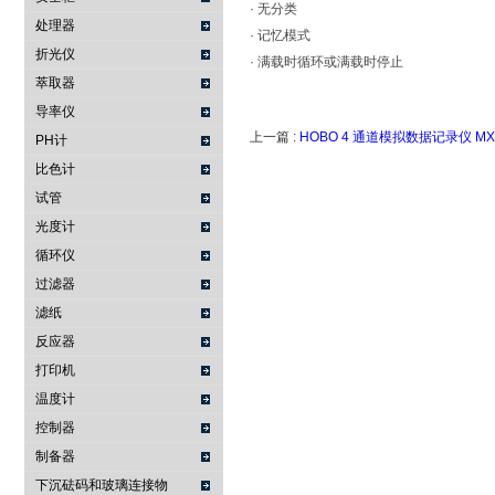
· 无分类
处理器
· 记忆模式
折光仪
· 满载时循环或满载时停止
萃取器
导率仪
上一篇 :
HOBO 4 通道模拟数据记录仪 MX
PH计
比色计
试管
光度计
循环仪
过滤器
滤纸
反应器
打印机
温度计
控制器
制备器
下沉砝码和玻璃连接物