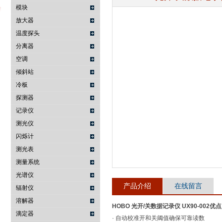
模块
放大器
温度探头
武汉提沃克科技有限公司
分离器
空调
倾斜站
冷板
探测器
记录仪
测光仪
闪烁计
测光表
测量系统
光谱仪
产品介绍
在线留言
辐射仪
溶解器
HOBO 光开/关数据记录仪 UX90-002
优点
滴定器
· 自动校准开和关阈值确保可靠读数