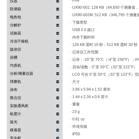
· 内存
仪器
· UX90-002: 128 KB（84,650 个测
防潮箱
· UX90-002M: 512 KB（346,795 
电热包
· 下载类型
分解炉
· USB 2.0 接口
试验器
· 内存下载时间
冷冻干燥机
· 128 KB 需时 10 秒；512 KB 需时 30 秒
旋涂仪
· 记录仪工作范围
浴槽
· 记录：-20°至 70°C（-4°至 158°F）
均质机
· 启动/读数：0°至 50°C（32°至 122°F
分析/测量仪器
· LCD 可在 0°至 50°C（32°至 1
球磨机
· 尺寸
· 3.66 x 5.94 x 1.52 厘米
涂布
· 1.44 x 2.34 x 0.6 英寸
熔点仪
· 重量
实验通风柜
· 23 g
粘度计
· 0.81 oz
旋光
· 环境等级
移液器
· IP50
安全柜