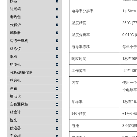
仪器
防潮箱
电导率分辨率
1 µS/cm
电热包
温度精度
25°C (77
分解炉
试验器
温度分辨率
0.01°C (
冷冻干燥机
电导率漂移
每年小于
旋涂仪
浴槽
响应时间
1秒至9
均质机
工作范围
-2°至 3
分析/测量仪器
球磨机
内存
使用一个
涂布
个电导率范
熔点仪
采样率
1秒至1
实验通风柜
粘度计
时钟精度
±1分钟/
旋光
电池
3.6伏锂
移液器
安全柜