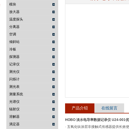
模块
放大器
温度探头
武汉提沃克科技有限公司
分离器
空调
倾斜站
冷板
探测器
记录仪
测光仪
闪烁计
测光表
测量系统
光谱仪
产品介绍
在线留言
辐射仪
溶解器
HOBO 淡水电导率数据记录仪 U24-001
优
滴定器
· 五氧化钛涂层非接触式传感器提供长效