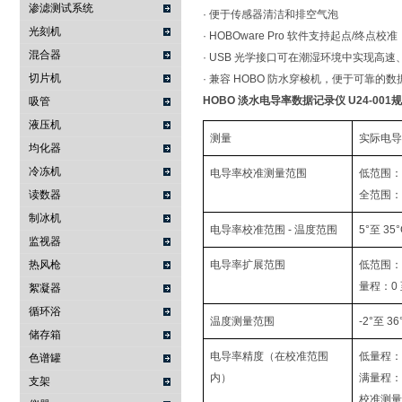
渗滤测试系统
· 便于传感器清洁和排空气泡
光刻机
· HOBOware Pro 软件支持起点
混合器
· USB 光学接口可在潮湿环境中实现高
切片机
· 兼容 HOBO 防水穿梭机，便于可靠的
HOBO 淡水电导率数据记录仪 U24-001
规
吸管
液压机
测量
实际电导
均化器
冷冻机
电导率校准测量范围
低范围：0 
读数器
全范围：0 
制冰机
电导率校准范围 - 温度范围
5°至 35°
监视器
热风枪
电导率扩展范围
低范围：0 
量程：0 至
絮凝器
循环浴
温度测量范围
-2°至 36
储存箱
电导率精度（在校准范围
低量程：读
色谱罐
内）
满量程：
支架
校准测量