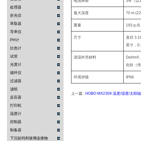
电池寿命
3年（以
处理器
最大深度
70 m (225
折光仪
萃取器
重量
193 g (
导率仪
尺寸
直径 3.1
PH计
英寸，0.
比色计
试管
浸湿外壳材料
Delr
光度计
化钛（传
循环仪
环境评级
IP68
过滤器
滤纸
上一篇 :
HOBO MX2309 温度/湿度/太
反应器
打印机
温度计
控制器
制备器
下沉砝码和玻璃连接物