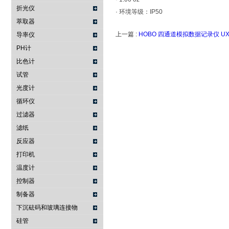
折光仪
· 环境等级：IP50
萃取器
上一篇 :
HOBO 四通道模拟数据记录仪 UX1
导率仪
PH计
比色计
试管
光度计
循环仪
过滤器
滤纸
反应器
打印机
温度计
控制器
制备器
下沉砝码和玻璃连接物
硅管