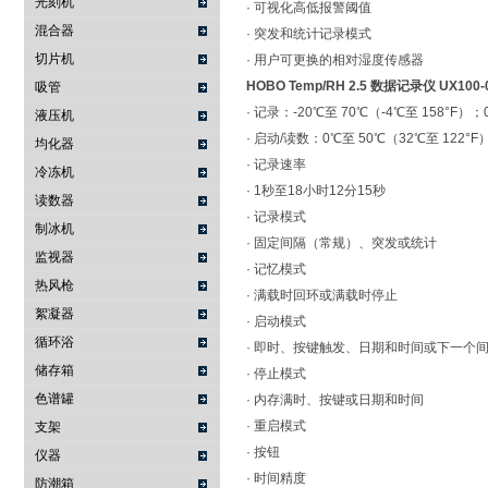
光刻机
· 可视化高低报警阈值
混合器
· 突发和统计记录模式
切片机
· 用户可更换的相对湿度传感器
HOBO Temp/RH 2.5 数据记录仪 UX100-
吸管
· 记录：-20℃至 70℃（-4℃至 158°F）
液压机
· 启动/读数：0℃至 50℃（32℃至 122°F
均化器
· 记录速率
冷冻机
· 1秒至18小时12分15秒
读数器
· 记录模式
制冰机
· 固定间隔（常规）、突发或统计
监视器
· 记忆模式
热风枪
· 满载时回环或满载时停止
絮凝器
· 启动模式
循环浴
· 即时、按键触发、日期和时间或下一个
储存箱
· 停止模式
色谱罐
· 内存满时、按键或日期和时间
· 重启模式
支架
· 按钮
仪器
· 时间精度
防潮箱