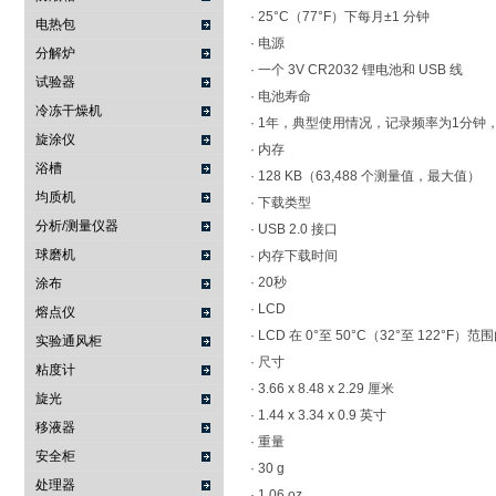
· 25°C（77°F）下每月±1 分钟
电热包
· 电源
分解炉
· 一个 3V CR2032 锂电池和 USB 线
试验器
· 电池寿命
冷冻干燥机
· 1年，典型使用情况，记录频率为1分钟
旋涂仪
· 内存
浴槽
· 128 KB（63,488 个测量值，最大值）
均质机
· 下载类型
分析/测量仪器
· USB 2.0 接口
球磨机
· 内存下载时间
· 20秒
涂布
· LCD
熔点仪
· LCD 在 0°至 50°C（32°至 12
实验通风柜
· 尺寸
粘度计
· 3.66 x 8.48 x 2.29 厘米
旋光
· 1.44 x 3.34 x 0.9 英寸
移液器
· 重量
安全柜
· 30 g
处理器
· 1.06 oz