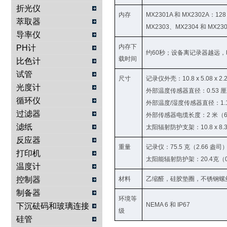
折光仪
内存
MX2301A 和 MX2302A：1
萃取器
MX2303、MX2304 和 MX2
导率仪
内存下
PH计
约60秒；设备离记录器越远
载时间
比色计
试管
尺寸
记录仪外壳：10.8 x 5.08 x 2.2
光度计
外部温度传感器直径：0.53 厘
循环仪
外部温度/湿度传感器直径：1.1
过滤器
外部传感器电缆长度：2 米（6.
滤纸
太阳辐射防护支架：10.8 x 8.3 
反应器
重量
记录仪：75.5 克（2.66 盎司
打印机
太阳能辐射防护架：20.4克（0
温度计
控制器
材料
乙缩醛，硅胶垫圈，不锈钢螺
制备器
环境等
NEMA 6 和 IP67
下沉砝码和玻璃连接
级
物
硅管