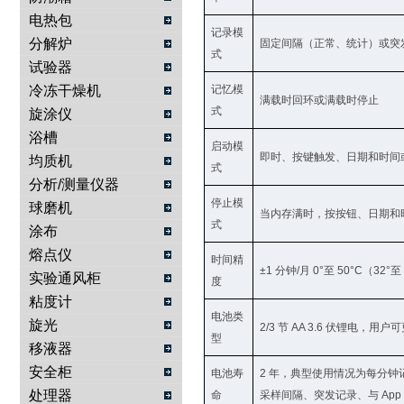
电热包
记录模
分解炉
固定间隔（正常、统计）或突
式
试验器
冷冻干燥机
记忆模
满载时回环或满载时停止
式
旋涂仪
浴槽
启动模
即时、按键触发、日期和时间
均质机
式
分析/测量仪器
停止模
球磨机
当内存满时，按按钮、日期和
式
涂布
熔点仪
时间精
±1 分钟/月 0°至 50°C（32°至
实验通风柜
度
粘度计
电池类
旋光
2/3 节 AA 3.6 伏锂电，用户
型
移液器
安全柜
电池寿
2 年，典型使用情况为每分
处理器
命
采样间隔、突发记录、与 Ap