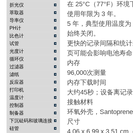
在 25°C（77°F
折光仪
萃取器
使用年限为 3 年。
导率仪
5 年，典型使用温度为 
PH计
始终关闭。
比色计
更快的记录间隔和统计
试管
光度计
页可能会影响电池寿命
循环仪
内存
过滤器
96,000次测量
滤纸
内存下载时间
反应器
打印机
大约45秒；设备离记
温度计
接触材料
控制器
环氧外壳，Santopren
制备器
尺寸
下沉砝码和玻璃连接
物
硅管
4.06 x 6.99 x 3.51 c