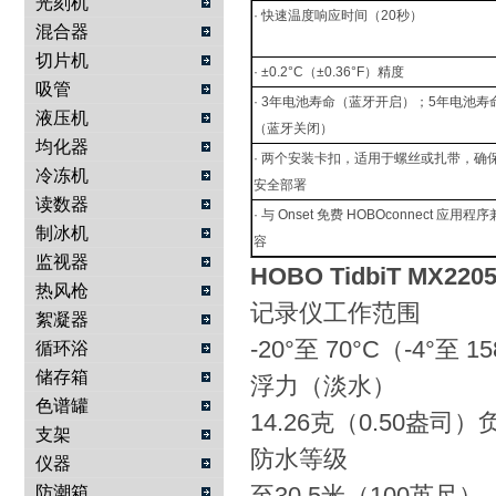
光刻机
· 快速温度响应时间（20秒）
混合器
切片机
· ±0.2°C（±0.36°F）精度
吸管
· 3年电池寿命（蓝牙开启）；5年电池寿
液压机
（蓝牙关闭）
均化器
· 两个安装卡扣，适用于螺丝或扎带，确
冷冻机
安全部署
读数器
· 与 Onset 免费 HOBOconnect 应用程序
制冰机
容
监视器
HOBO TidbiT MX
热风枪
记录仪工作范围
絮凝器
-20°至 70°C（-4°至 1
循环浴
储存箱
浮力（淡水）
色谱罐
14.26克（0.50盎司）
支架
防水等级
仪器
至30.5米（100英尺）
防潮箱