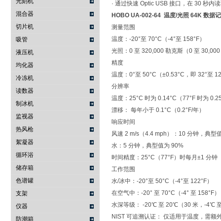
光刻机
· 通过快速 Optic USB 接口，在 30 秒
混合器
HOBO UA-002-64 温度/光照 64K 数
切片机
测量范围
温度：-20°至 70°C（-4°至 158°F）
吸管
光照：0 至 320,000 勒克斯（0 至 30,00
液压机
精度
均化器
温度：0°至 50°C（±0.53°C，即 32°至 12
冷冻机
分辨率
读数器
温度：25°C 时为 0.14°C（77°F 时为 0.2
制冰机
漂移： 每年小于 0.1°C（0.2°F/年）
监视器
响应时间
热风枪
风速 2 m/s（4.4 mph）：10 分钟，典型
絮凝器
水：5 分钟，典型值为 90%
循环浴
时间精度：25°C（77°F）时每月±1 分钟
储存箱
工作范围
色谱罐
水/冰中：-20°至 50°C（-4°至 122°F）
在空气中：-20° 至 70°C（-4° 至 158°F）
支架
水深等级： -20℃ 至 20℃（30 米，-4℃ 至
仪器
NIST 可追溯认证： 仅适用于温度，需额外付费
防潮箱