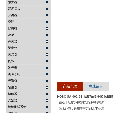
放大器
温度探头
武汉提沃克科技有限公司
分离器
空调
倾斜站
冷板
探测器
记录仪
测光仪
闪烁计
测光表
测量系统
光谱仪
产品介绍
在线留言
辐射仪
溶解器
HOBO UA-002-64 温度/光照 64K 数
滴定器
· 低成本温度带报警指示或光照强度
渗滤测试系统
· 防水外壳，适用于潮湿或水下使用