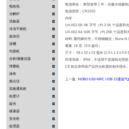
电池寿命： 典型使用 1 年；在极冷或极
电热包
电池类型：CR2032
分解炉
内存
试验器
UA-002-08: 8K 字节（约 3.5K 个温
冷冻干燥机
UA-002-64: 64K 字节（约 28K 个
旋涂仪
材料: 聚丙烯外壳；不锈钢螺丝；Buna-N
浴槽
重量: 18 克（0.6 盎司）
均质机
尺寸： 58 x 33 x 23 毫米 (2.3 x 1.3 x 0.9
分析/测量仪器
环境等级： IP68；不适用于直接阳光照射
球磨机
CE 标志表明该产品符合欧盟的相关指令
涂布
上一篇 :
HOBO U30-NRC USB 15
熔点仪
实验通风柜
粘度计
旋光
移液器
安全柜
处理器