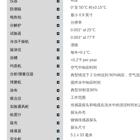
精度
仪器
0°至 50°C 时±0.15°C
防潮箱
最小 0.9 英寸
电热包
分辨率
分解炉
0.002° at 25°C
试验器
0.003° at 77°F
冷冻干燥机
漂移
旋涂仪
每年<0.1°C
浴槽
<0.2°F per year
均质机
空气中响应时间
分析/测量仪器
典型情况下 2 分钟达到 90%响应，空气流速为 
球磨机
搅拌水中响应时间
典型30秒至90%
涂布
工作范围
熔点仪
传感器探头和电缆在淡水中的浸没时间长达 1 
实验通风柜
探头外壳
粘度计
镀铜传感器探头
旋光
探头尺寸
移液器
5.1 x 33 毫米
安全柜