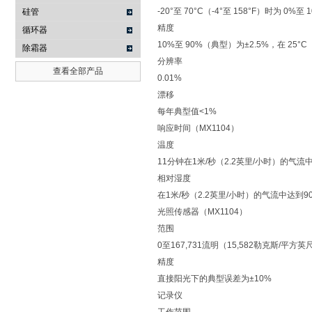
-20°至 70°C（-4°至 158°F）时为
硅管
精度
循环器
10%至 90%（典型）为±2.5%，在 25
除霜器
分辨率
查看全部产品
0.01%
漂移
每年典型值<1%
响应时间（MX1104）
温度
11分钟在1米/秒（2.2英里/小时）的气流
相对湿度
在1米/秒（2.2英里/小时）的气流中达到9
光照传感器（MX1104）
范围
0至167,731流明（15,582勒克斯/平方英
精度
直接阳光下的典型误差为±10%
记录仪