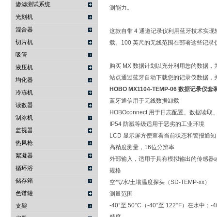
渗滤测试系统
测能力。
光刻机
混合器
这款自带 4 通道记录仪利用蓝牙技术实现轻松
切片机
载。100 英尺的无线范围在部署这些记
吸管
购买 MX 数据计划以充分利用您的数据，并使
液压机
站点通过蓝牙自动下载您的记录仪数据，并将其
均化器
HOBO MX1104-TEMP-06 数据记录仪套
冷冻机
蓝牙通信用于无线数据卸载
读数器
HOBOconnect 用于日志配置、数
制冰机
IP54 防溅等级适用于恶劣的工业环境
监视器
LCD 显示屏方便查看当前状态和警报通知
热风枪
高精度测量，16位分辨率
絮凝器
外部输入，适用于具有模拟输出的传感器或 
循环浴
规格
储存箱
空气/水/土壤温度探头（SD-TEMP-xx）
色谱罐
测量范围
-40°至 50°C（-40°至 122°F）在水中；-
支架