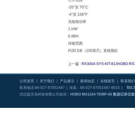
工作范围
-20°至 70°C
-4°至 158°F
无线电功率
1 mW
0 dBm
传输范围
约30.5米（100英尺）直线视距
上一篇 :
RX3004-SYS-KIT-813HOB
公司首页
|
关于我们
|
产品展示
|
新闻动态
|
在线留言
|
联系我们
联系电话:86-027-87052487 | 传真：86-027-87052487-8015 |
鄂IC
武汉提沃克科技有限公司提供：
HOBO MX1104-TEMP-06 数据记录仪