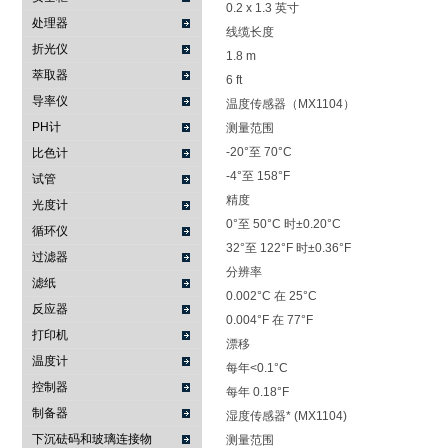
0.2 x 1.3 英寸
处理器
线缆长度
折光仪
1.8 m
萃取器
6 ft
导率仪
温度传感器（MX1104）
PH计
测量范围
-20°至 70°C
比色计
-4°至 158°F
试管
精度
光度计
0°至 50°C 时±0.20°C
循环仪
32°至 122°F 时±0.36°F
过滤器
分辨率
滤纸
0.002°C 在 25°C
反应器
0.004°F 在 77°F
打印机
漂移
温度计
每年<0.1°C
控制器
每年 0.18°F
制备器
湿度传感器* (MX1104)
下沉砝码和玻璃连接物
测量范围