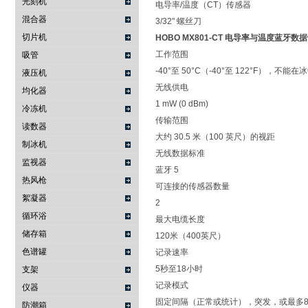
光刻机
电导率/温度（CT）传感器
混合器
3/32" 螺丝刀
切片机
HOBO MX801-CT 电导率与温度蓝牙数
工作范围
吸管
-40°至 50°C（-40°至 122°F），不能
液压机
无线供电
均化器
1 mW (0 dBm)
冷冻机
传输范围
读数器
大约 30.5 米（100 英尺）的视距
制冰机
无线数据标准
监视器
蓝牙 5
热风枪
可连接的传感器数量
絮凝器
2
循环浴
最大电缆长度
储存箱
120米（400英尺）
色谱罐
记录速率
5秒至18小时
支架
记录模式
仪器
固定间隔（正常或统计），突发，或最多
防潮箱