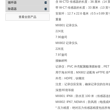
含 W-CTD 传感器的长度：36 厘米（14 
循环器
带 W-CT 传感器的长度：33 厘米（13 英
除霜器
安装环：12.7 x 22.6 毫米（0.5 x 0.89 
查看全部产品
重量
MX801 记录仪头
224克
7.90盎司
MX802 记录仪头
226克
7.97盎司
接触材料
记录仪：PVC 外壳配聚酯薄膜标签，PET 
用于海水环境；MX802 还配有 ePTFE 
外壳：HDPE，钛螺丝
注意：记录仪应安装，确保记录仪的任何
深度/环境等级
MX801: IP68；防水至 100 米（传感器
MX802: IP67, NEMA 6；防风雨
* 压力精度：绝对压力传感器精度包括所