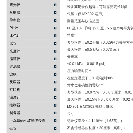
折光仪
设备离记录仪越远，可能需要更长时间
萃取器
气压（仅 MX802 适用）
导率仪
测量范围与校准范围
PH计
66 至 107 千帕（9.6 至 15.5 磅力每平方
精度*
比色计
典型误差：±0.2千帕（0.029磅力每平方
试管
最大误差：±0.5 kPa（0.073 psi）
光度计
分辨率
循环仪
<0.01 kPa（0.0015 psi）
过滤器
压力响应时间**
滤纸
在稳定温度下，<1秒达到90%
反应器
对水位准确性的贡献***
打印机
典型误差：±0.075% FS，0.3 厘米（0.0
温度计
最大误差：±0.15% FS，0.6 厘米（0.02
控制器
MX801 & MX802 规格，继续：
制备器
尺寸
下沉砝码和玻璃连接物
记录仪直径：4.14厘米（1.63英寸）
不含传感器的长度：20厘米（8英寸）
硅管