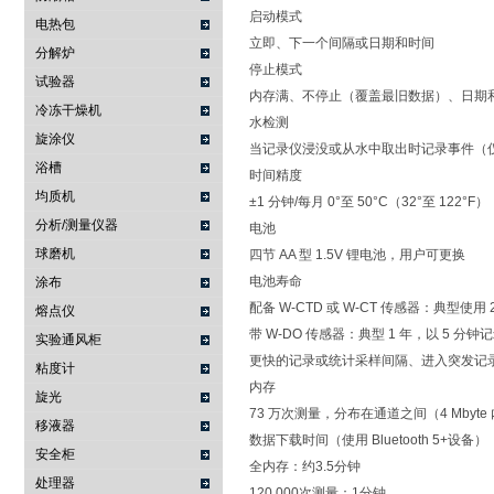
启动模式
电热包
立即、下一个间隔或日期和时间
分解炉
停止模式
试验器
内存满、不停止（覆盖最旧数据）、日期
冷冻干燥机
水检测
旋涂仪
当记录仪浸没或从水中取出时记录事件（仅限
浴槽
时间精度
均质机
±1 分钟/每月 0°至 50°C（32°至 122°F）
分析/测量仪器
电池
球磨机
四节 AA 型 1.5V 锂电池，用户可更换
电池寿命
涂布
配备 W-CTD 或 W-CT 传感器：典型使用
熔点仪
带 W-DO 传感器：典型 1 年，以 5 分
实验通风柜
更快的记录或统计采样间隔、进入突发记
粘度计
内存
旋光
73 万次测量，分布在通道之间（4 Mbyte
移液器
数据下载时间（使用 Bluetooth 5+设备）
安全柜
全内存：约3.5分钟
处理器
120,000次测量：1分钟