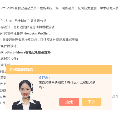
kin ProShirts 被职业运动员用于性能训练，第一响应者用于纵向压力监测，学术研究
in ProShirt - 男士版的主要改进包括：
的外形设计，更舒适的贴合运动和睡眠活动
可调节弹性腰带 Hexoskin ProShirt
oskin 智能记录设备新增双口袋，以适应多种活动和睡眠姿势
严苛条件而设计。
n ProShirt - Men's智能记录服装规格
（抗起球和拉伸）
快速干燥
分/热量调节而优化的贴合感
欢迎您！
9%抗菌处理（无异味）
来自局域网的朋友！有什么可以帮助您的
紫外线防护
吗？
 聚酰胺微纤维/27% 氨纶。
 Hexoskin ProShirt 需要配合 Hexoskin 设备 使用，该设备可单独购买，用于记
 件 Hexoskin 衬衫和 1 个 Hexoskin 设备。