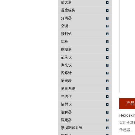
放大器
温度探头
武汉提沃克科技有限公司
分离器
空调
倾斜站
冷板
探测器
记录仪
测光仪
闪烁计
测光表
测量系统
光谱仪
产品
辐射仪
溶解器
Hexoski
滴定器
采用全新设
渗滤测试系统
传感器。