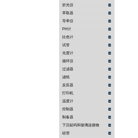
折光仪
萃取器
导率仪
PH计
比色计
试管
光度计
循环仪
过滤器
滤纸
反应器
打印机
温度计
控制器
制备器
下沉砝码和玻璃连接物
硅管