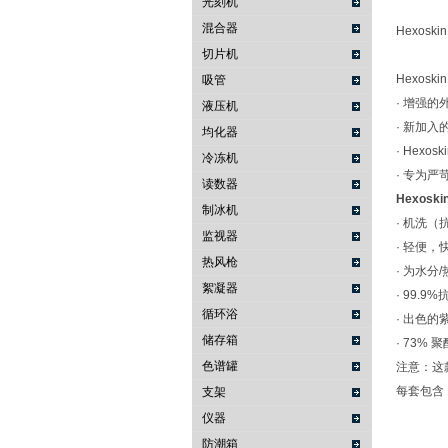
光刻机
混合器
Hexos
切片机
Hexosk
吸管
· 增强
液压机
· 新加入的
均化器
· Hex
冷冻机
· 专为
读数器
Hexoski
制冰机
· 机洗
监视器
· 轻便，
热风枪
· 为水
絮凝器
· 99.
循环浴
· 出色的
储存箱
· 73%
色谱罐
注意：这款
每套包含 1
支架
仪器
防潮箱