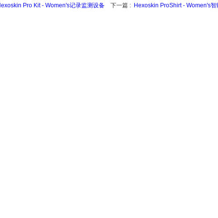
exoskin Pro Kit - Women's记录监测设备
下一篇 :
Hexoskin ProShirt - Wome