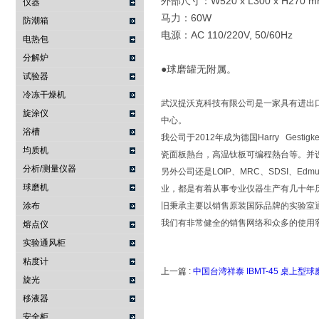
外部尺寸：W520 x L300 x H270 
仪器
马力：60W
防潮箱
电源：AC 110/220V, 50/60Hz
电热包
分解炉
●球磨罐无附属。
试验器
冷冻干燥机
武汉提沃克科技有限公司是一家具有进出
旋涂仪
中心。
浴槽
我公司于2012年成为德国Harry Ge
均质机
瓷面板熱台，高温钛板可编程熱台等。并设立了
分析/测量仪器
另外公司还是LOIP、MRC、SDSI、Edm
球磨机
业，都是有着从事专业仪器生产有几十年
涂布
旧秉承主要以销售原装国际品牌的实验室
我们有非常健全的销售网络和众多的使用
熔点仪
实验通风柜
粘度计
上一篇 :
中国台湾祥泰 IBMT-45 桌上型球
旋光
移液器
安全柜