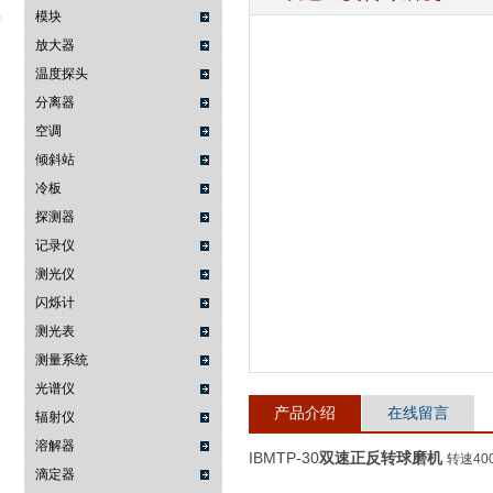
模块
放大器
温度探头
武汉提沃克科技有限公司
分离器
空调
倾斜站
冷板
探测器
记录仪
测光仪
闪烁计
测光表
测量系统
光谱仪
产品介绍
在线留言
辐射仪
溶解器
IBMTP-30
双速正反转球磨机
转速4
滴定器