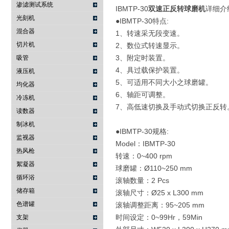
渗滤测试系统
IBMTP-30
双速正反转球磨机
详细介
光刻机
●IBMTP-30特点:
混合器
1、转速采无段变速。
切片机
2、数位式转速显示。
3、附定时装置。
吸管
4、具过载保护装置。
液压机
5、可适用不同大小之球磨罐。
均化器
6、轴距可调整。
冷冻机
7、高低速切换及手动式切换正反转
读数器
制冰机
●IBMTP-30规格:
监视器
Model：IBMTP-30
热风枪
转速：0~400 rpm
絮凝器
球磨罐：Ø110~250 mm
循环浴
滚轴数量：2 Pcs
储存箱
滚轴尺寸：Ø25 x L300 mm
色谱罐
滚轴调整距离：95~205 mm
时间设定：0~99Hr，59Min
支架