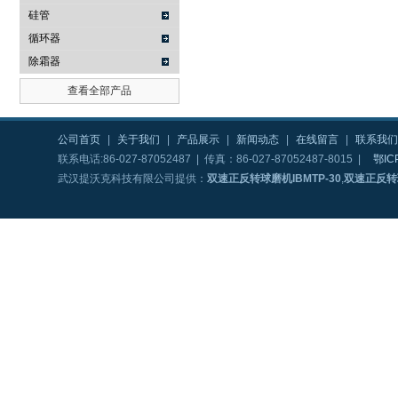
硅管
循环器
除霜器
查看全部产品
公司首页
|
关于我们
|
产品展示
|
新闻动态
|
在线留言
|
联系我们
联系电话:86-027-87052487 | 传真：86-027-87052487-8015 |
鄂IC
武汉提沃克科技有限公司提供：
双速正反转球磨机IBMTP-30
,
双速正反转球