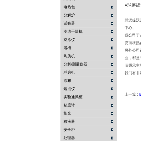
●球磨
电热包
分解炉
武汉提沃
试验器
中心。
冷冻干燥机
我公司于2
旋涂仪
瓷面板熱
浴槽
另外公司还
均质机
业，都是
分析/测量仪器
旧秉承主
球磨机
我们有非
涂布
熔点仪
上一篇 :
实验通风柜
粘度计
旋光
移液器
安全柜
处理器