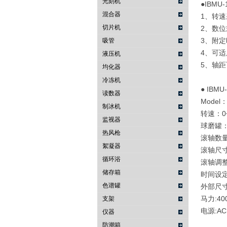
光刻机
●IBMU-
混合器
1、转
切片机
2、数
3、附
吸管
4、可
液压机
5、轴
均化器
冷冻机
● IBMU
读数器
Model：
制冰机
转速：0~
监视器
球磨罐：Ø
热风枪
滚轴数量
絮凝器
滚轴尺寸:
循环浴
滚轴调整距
储存箱
时间设定:
色谱罐
外部尺寸:W
马力:40
支架
电源:AC 
仪器
防潮箱