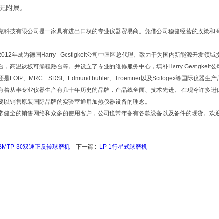
罐无附属。
克科技有限公司是一家具有进出口权的专业仪器贸易商。凭借公司稳健经营的政策和商
012年成为德国Harry Gestigkeit公司中国区总代理、致力于为国内新能源开
台，高温钛板可编程熱台等。并设立了专业的维修服务中心，填补Harry Gestigke
是LOIP、MRC、SDSI、Edmund buhler、Troemner以及Scilogex等
有着从事专业仪器生产有几十年历史的品牌，产品线全面、技术先进。 在现今许多进
要以销售原装国际品牌的实验室通用加热仪器设备的理念。
常健全的销售网络和众多的使用客户，公司也常年备有各款设备以及备件的现货。欢
IBMTP-30双速正反转球磨机
下一篇 :
LP-1行星式球磨机