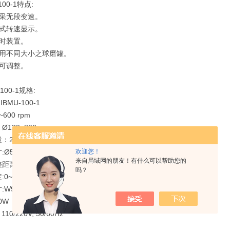
100-1特点:
速采无段变速。
位式转速显示。
定时装置。
适用不同大小之球磨罐。
距可调整。
-100-1规格:
IBMU-100-1
600 rpm
120~300 mm
：2 Pcs
欢迎您！
Ø50 x L650 mm
来自局域网的朋友！有什么可以帮助您的
离:115~235 mm
吗？
0~99Hr，59Min
970 x L384 x H360 mm
0W
110/220V, 50/60Hz