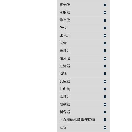
折光仪
萃取器
导率仪
PH计
比色计
试管
光度计
循环仪
过滤器
滤纸
反应器
打印机
温度计
控制器
制备器
下沉砝码和玻璃连接物
硅管