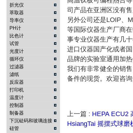
高温钛板可编程熱台等。并
折光仪
司产品在亚洲区没有售
萃取器
另外公司还是LOIP、MRC、
导率仪
PH计
等国际仪器生产厂商在
比色计
事专业仪器生产有几十
试管
进口仪器国产化或者国
光度计
品牌的实验室通用加热
循环仪
过滤器
我们有非常健全的销售
滤纸
备件的现货。欢迎咨询
反应器
打印机
温度计
控制器
上一篇 :
HEPA EC
制备器
下沉砝码和玻璃连接
HsiangTai 摇摆式球磨
物
硅管