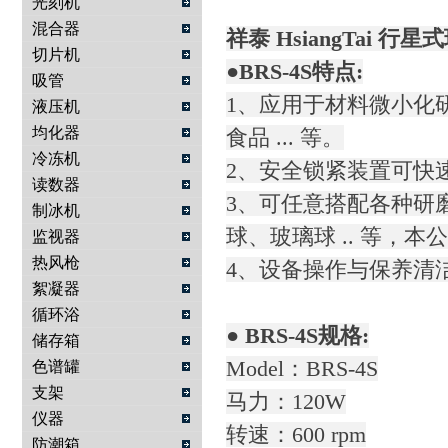
光刻机
混合器
祥泰 HsiangTai 行
切片机
●BRS-4S特点:
吸管
1、应用于材料微小化
液压机
均化器
食品 ... 等。
冷冻机
2、安全锁紧装置可快
读数器
3、可任意搭配各种研
制冰机
球、玻璃球 .. 等，
监视器
热风枪
4、设备操作与保养清
絮凝器
循环浴
● BRS-4S规格:
储存箱
Model：BRS-4S
色谱罐
支架
马力：120W
仪器
转速：600 rpm
防潮箱