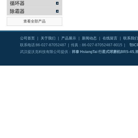
循环器
除霜器
查看全部产品
公司首页
|
关于我们
|
产品展示
|
新闻动态
|
在线留言
|
联系我们
联系电话:86-027-87052487 | 传真：86-027-87052487-8015 |
鄂IC
武汉提沃克科技有限公司提供：
祥泰 HsiangTai 行星式球磨机BRS-4S
,
祥