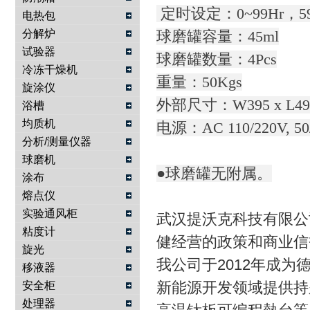
定时设定：0~99Hr，59
电热包
分解炉
球磨罐容量：45ml
试验器
球磨罐数量：4Pcs
冷冻干燥机
重量：50Kgs
旋涂仪
外部尺寸：W395 x L490
浴槽
均质机
电源：AC 110/220V, 50
分析/测量仪器
球磨机
●球磨罐无附属。
涂布
熔点仪
实验通风柜
武汉提沃克科技有限公
粘度计
健经营的政策和商业信
旋光
我公司于2012年成为德国
移液器
新能源开发领域提供持
安全柜
处理器