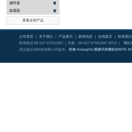
循环器
除霜器
查看全部产品
公司首页
|
关于我们
|
产品展示
|
新闻动态
|
在线留言
|
联系我们
联系电话:86-027-87052487 | 传真：86-027-87052487-8015 |
鄂IC
武汉提沃克科技有限公司提供：
祥泰 HsiangTai 摇摆式球磨机IBMTR-30