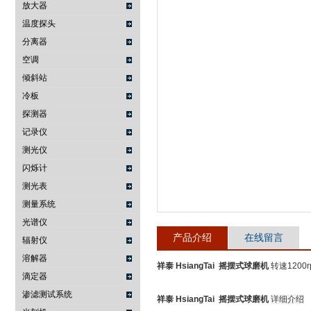
放大器
温度探头
武汉提沃克科技有限公司
分离器
空调
倾斜站
冷板
探测器
记录仪
测光仪
闪烁计
测光表
测量系统
光谱仪
产品介绍
在线留言
辐射仪
溶解器
祥泰 HsiangTai 摇摆式球磨机
转速120
滴定器
渗滤测试系统
祥泰 HsiangTai 摇摆式球磨机
详细介绍