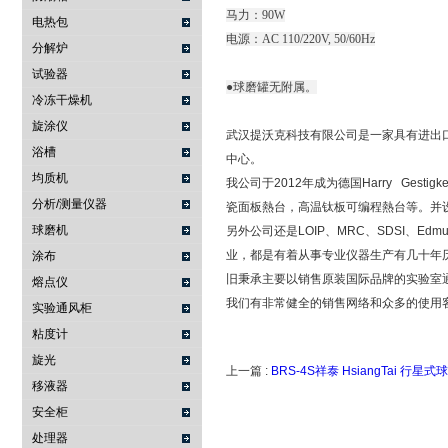
马力：90W
电热包
电源：AC 110/220V, 50/60Hz
分解炉
试验器
●球磨罐无附属。
冷冻干燥机
旋涂仪
武汉提沃克科技有限公司是一家具有进出
浴槽
中心。
均质机
我公司于2012年成为德国Harry Ge
分析/测量仪器
瓷面板熱台，高温钛板可编程熱台等。并设立了
球磨机
另外公司还是LOIP、MRC、SDSI、Edm
业，都是有着从事专业仪器生产有几十年
涂布
旧秉承主要以销售原装国际品牌的实验室
熔点仪
我们有非常健全的销售网络和众多的使用
实验通风柜
粘度计
旋光
上一篇 :
BRS-4S祥泰 HsiangTai 行星式
移液器
安全柜
处理器