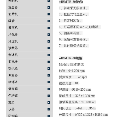
光刻机
●IBMTR-30特点:
混合器
1、转速采无段变速。
切片机
2、数位式转速显示。
3、附定时装置。
吸管
4、可适用不同大小之球磨罐。
液压机
5、轴距可调整。
均化器
6、滚轴可左右摇摆。
冷冻机
7、具过载保护装置。
读数器
制冰机
●IBMTR-30规格:
监视器
Model：IBMTR-30
热风枪
转速：0~1,200 rpm
絮凝器
摇摆速度：0~45 rpm
循环浴
摇摆角度：10o
储存箱
球磨罐：Ø110~250 mm
色谱罐
滚轴尺寸：Ø25 x L300 mm
滚轴调整距离：95~180 mm
支架
时间设定：0~99Hr，59Min
仪器
外部尺寸：W435 x L325 x H286 mm
防潮箱