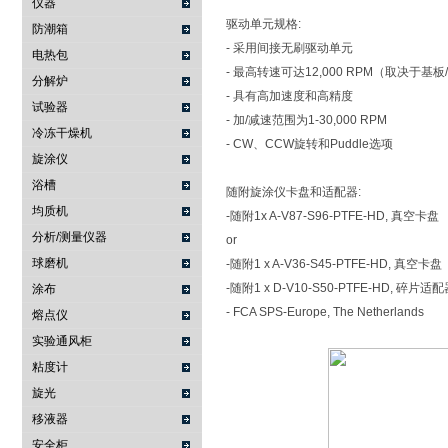
仪器
驱动单元规格:
防潮箱
- 采用间接无刷驱动单元
电热包
- 最高转速可达12,000 RPM（取决于基
分解炉
- 具有高加速度和高精度
试验器
- 加/减速范围为1-30,000 RPM
冷冻干燥机
- CW、CCW旋转和Puddle选项
旋涂仪
浴槽
随附旋涂仪卡盘和适配器:
均质机
-随附1x A-V87-S96-PTFE-HD, 真空卡盘
分析/测量仪器
or
球磨机
-随附1 x A-V36-S45-PTFE-HD, 真空卡盘
-随附1 x D-V10-S50-PTFE-HD, 碎片适
涂布
- FCA SPS-Europe, The Netherlands
熔点仪
实验通风柜
粘度计
旋光
移液器
安全柜