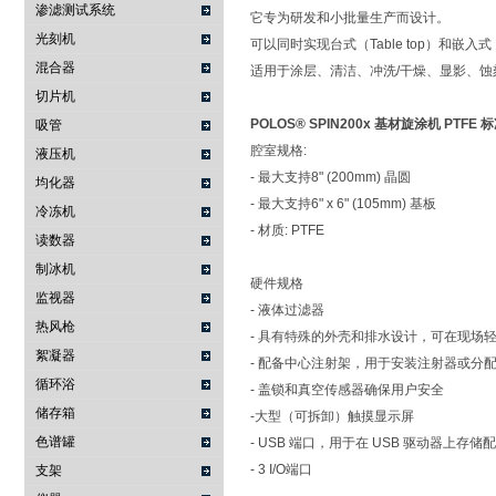
渗滤测试系统
它专为研发和小批量生产而设计。
光刻机
可以同时实现台式（Table top）和嵌入
混合器
适用于涂层、清洁、冲洗/干燥、显影、蚀刻
切片机
POLOS® SPIN200x 基材旋涂机 PTFE 
吸管
腔室规格:
液压机
- 最大支持8" (200mm) 晶圆
均化器
- 最大支持6" x 6" (105mm) 基板
冷冻机
- 材质: PTFE
读数器
制冰机
硬件规格
监视器
- 液体过滤器
热风枪
- 具有特殊的外壳和排水设计，可在现场
絮凝器
- 配备中心注射架，用于安装注射器或分
循环浴
- 盖锁和真空传感器确保用户安全
储存箱
-大型（可拆卸）触摸显示屏
色谱罐
- USB 端口，用于在 USB 驱动器上存
- 3 I/O端口
支架