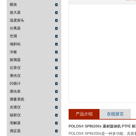
模块
放大器
温度探头
武汉提沃克科技有限公司
分离器
空调
倾斜站
冷板
探测器
记录仪
测光仪
闪烁计
测光表
测量系统
光谱仪
产品介绍
在线留言
辐射仪
溶解器
POLOS® SPIN200x 基材旋涂机 PTFE 
滴定器
POLOS® SPIN200x是一种多功能、高