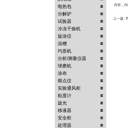
内存，内
电热包
分解炉
上一篇 :
试验器
冷冻干燥机
旋涂仪
浴槽
均质机
分析/测量仪器
球磨机
涂布
熔点仪
实验通风柜
粘度计
旋光
移液器
安全柜
处理器