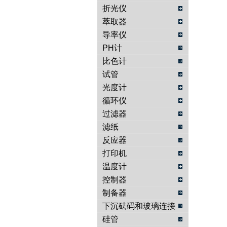
折光仪
萃取器
导率仪
PH计
比色计
试管
光度计
循环仪
过滤器
滤纸
反应器
打印机
温度计
控制器
制备器
下沉砝码和玻璃连接
物
硅管