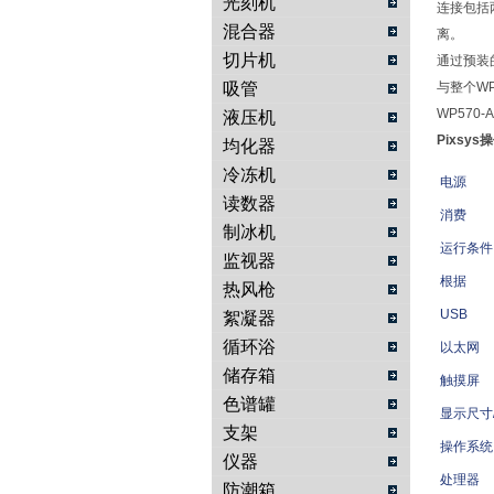
光刻机
连接包括
混合器
离。
切片机
通过预装
吸管
与整个W
WP570-A
液压机
Pixsy
均化器
冷冻机
电源
读数器
消费
制冰机
运行条件
监视器
根据
热风枪
USB
絮凝器
循环浴
以太网
储存箱
触摸屏
色谱罐
显示尺寸
支架
操作系统
仪器
处理器
防潮箱