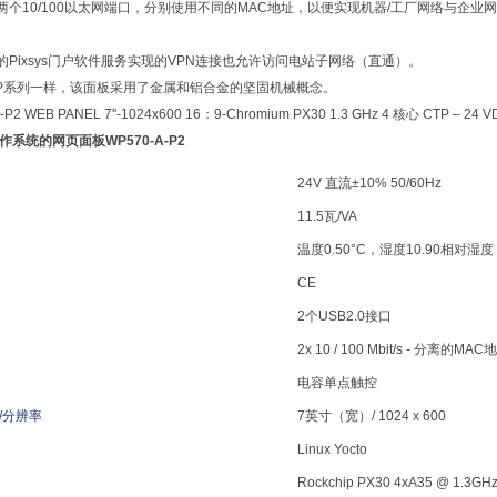
两个10/100以太网端口，分别使用不同的MAC地址，以便实现机器/工厂网络与企业网
的Pixsys门户软件服务实现的VPN连接也允许访问电站子网络（直通）。
P系列一样，该面板采用了金属和铝合金的坚固机械概念。
-P2 WEB PANEL 7''-1024x600 16：9-Chromium PX30 1.3 GHz 4 核心 CTP – 24 V
s操作系统的网页面板WP570-A-P2
24V 直流±10% 50/60Hz
11.5瓦/VA
温度0.50°C，湿度10.90相对
CE
2个USB2.0接口
2x 10 / 100 Mbit/s - 分离的MAC
电容单点触控
/分辨率
7英寸（宽）/ 1024 x 600
Linux Yocto
Rockchip PX30 4xA35 @ 1.3G