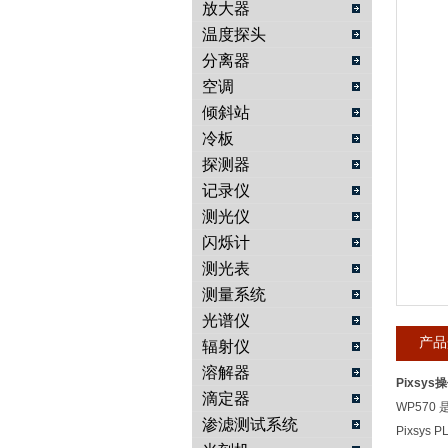
放大器
温度探头
武汉提沃克科技有限公司
分离器
空调
倾斜站
冷板
探测器
记录仪
测光仪
闪烁计
测光表
测量系统
光谱仪
产品
辐射仪
溶解器
Pixsy
滴定器
WP570
渗滤测试系统
Pixsys