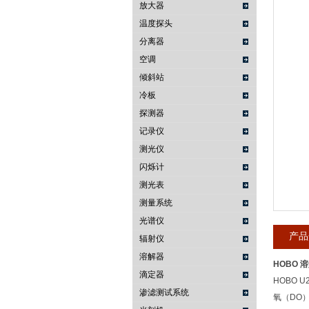
放大器
温度探头
武汉提沃克科技有限公司
分离器
空调
倾斜站
冷板
探测器
记录仪
测光仪
闪烁计
测光表
测量系统
光谱仪
产品
辐射仪
溶解器
HOBO 
滴定器
HOBO
渗滤测试系统
氧（DO）