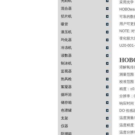
光刻机
采用光学
混合器
HOBO
切片机
可靠的数
用户可更
吸管
NOTE
液压机
变化较大的
均化器
U20-0
冷冻机
读数器
HOB
制冰机
溶解氧传
监视器
测量范围：0
热风枪
校准范围：0
絮凝器
精度：±0.2
循环浴
分辨率：0.
储存箱
响应时间
色谱罐
DO 传
温度测量/
支架
温度精度：0.
仪器
温度分辨率：
防潮箱