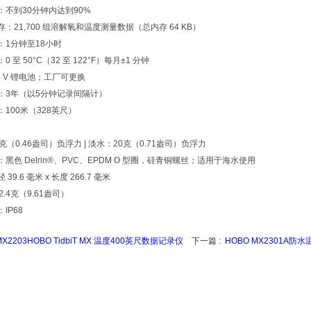
：不到30分钟内达到90%
：21,700 组溶解氧和温度测量数据（总内存 64 KB）
：1分钟至18小时
 至 50°C（32 至 122°F）每月±1 分钟
6 V 锂电池；工厂可更换
：3年（以5分钟记录间隔计）
100米（328英尺）
克（0.46盎司）负浮力 | 淡水：20克（0.71盎司）负浮力
黑色 Delrin®、PVC、EPDM O 型圈，硅青铜螺丝；适用于海水使用
39.6 毫米 x 长度 266.7 毫米
2.4克（9.61盎司）
IP68
MX2203HOBO TidbiT MX 温度400英尺数据记录仪
下一篇 :
HOBO MX2301A防