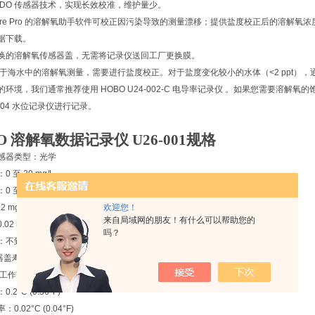
 DO 传感器技术，实现长效校准，维护量少。
ware Pro 的溶解氧助手软件可校正因污染导致的测量漂移；提供盐度校正后的溶解氧浓
据下载。
换的溶解氧传感器盖，无需将记录仪送回工厂更换膜。
: 对于海水中的溶解氧测量，需要进行盐度校正。对于盐度变化较小的水体（<2 ppt
环境，我们通常推荐使用 HOBO U24-002-C 电导率记录仪 。如果您需要溶解氧
01-04 水位记录仪进行记录。
O 溶解氧数据记录仪 U26-001
规格
感器类型：光学
 至 30 mg/L
 至 20 mg/L；0 至 35°C（32 至 95°F）
欢迎您！
 mg/L（0 至 8 mg/L）；±0.5 mg/L（8 至 20 mg/L）
来自局域网的朋友！有什么可以帮助您的
02 mg/L
吗？
：不到2分钟内达到90%
感器盖寿命：6个月，盖子在初始化后7个月过期
工作范围：-5 至 40°C（23 至 104°F）；非结冰
2°C (0.36°F)
0.02°C (0.04°F)