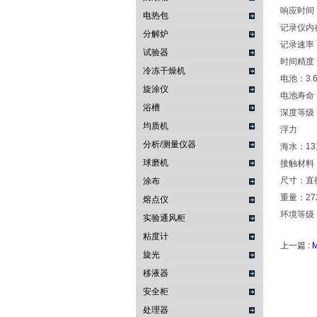
响应时间
电热包
记录仪内存
分解炉
记录速率
试验器
时间精度：0
冷冻干燥机
电池：3.
旋涂仪
电池寿命
浴槽
深度等级：
均质机
浮力
分析/测量仪器
海水：13
球磨机
接触材料：
尺寸：直径 
涂布
重量：27
熔点仪
环境等级：
实验通风柜
粘度计
上一篇 :
旋光
移液器
安全柜
处理器