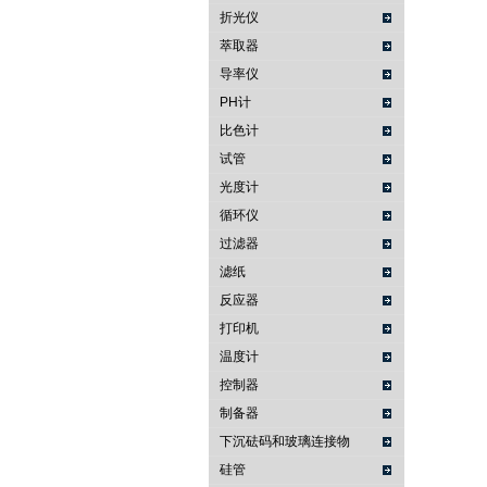
折光仪
萃取器
导率仪
PH计
比色计
试管
光度计
循环仪
过滤器
滤纸
反应器
打印机
温度计
控制器
制备器
下沉砝码和玻璃连接物
硅管