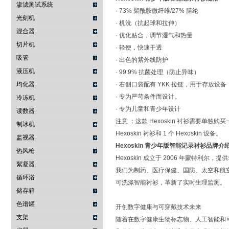
渗滤测试系统
· 73% 聚酰胺微纤维/27% 腈纶
光刻机
· 机洗（抗起球和拉伸）
混合器
· 优化贴合，调节湿气和热量
切片机
· 轻便，快速干透
吸管
· 出色的紫外线防护
液压机
· 99.9% 抗菌处理（防止异味）
均化器
· 右侧口袋配有 YKK 拉链，用于存放设备
· 专为严苛条件而设计。
冷冻机
· 专为儿童和青少年设计
读数器
注意 ：这款 Hexoskin 衬衫需要单独购买
制冰机
Hexoskin 衬衫和 1 个 Hexoskin 设备。
监视器
Hexoskin 青少年版智能记录衬衫
品牌介
热风枪
Hexoskin 成立于 2006 年蒙特利尔
絮凝器
我们为制药、医疗保健、国防、太空和航空
循环浴
可洗涤智能衬衫，革新了实时生理监测。
储存箱
色谱罐
开创数字健康与可穿戴技术未来
支架
随着在数字健康生物标志物、人工智能和