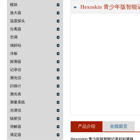
模块
Hexoskin 青少年版智能记录衬
放大器
温度探头
武汉提沃克科技有限公司
分离器
空调
倾斜站
冷板
探测器
记录仪
测光仪
闪烁计
测光表
测量系统
光谱仪
辐射仪
产品介绍
在线留言
溶解器
滴定器
Hexoskin 青少年版智能记录衬衫
规格