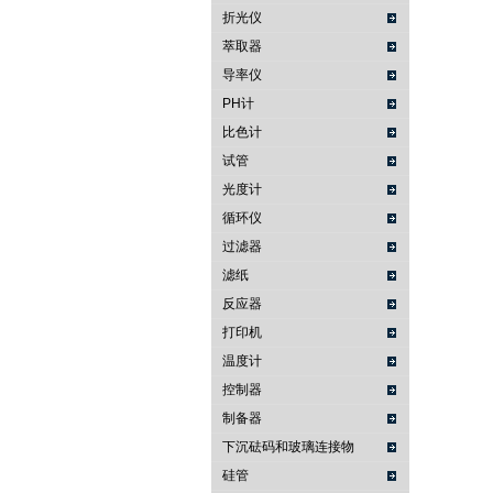
折光仪
萃取器
导率仪
PH计
比色计
试管
光度计
循环仪
过滤器
滤纸
反应器
打印机
温度计
控制器
制备器
下沉砝码和玻璃连接物
硅管