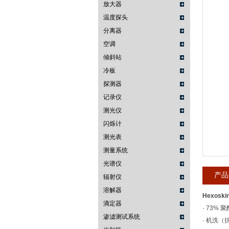
放大器
温度探头
武汉提沃克科技有限公司
分离器
空调
倾斜站
冷板
探测器
记录仪
测光仪
闪烁计
测光表
测量系统
光谱仪
产品
辐射仪
溶解器
Hexosk
滴定器
· 73% 
渗滤测试系统
· 机洗