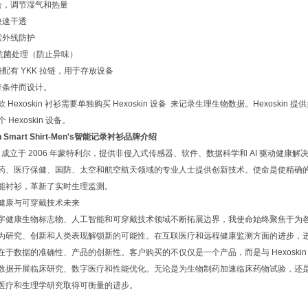
贴合，调节湿气和热量
快速干透
紫外线防护
9% 抗菌处理（防止异味）
袋配有 YKK 拉链，用于存放设备
严苛条件而设计。
 Hexoskin 衬衫需要单独购买 Hexoskin 设备 来记录生理生物数据。Hexoskin 提供
个 Hexoskin 设备。
in Smart Shirt-Men's智能记录衬衫品牌介绍
kin 成立于 2006 年蒙特利尔，提供非侵入式传感器、软件、数据科学和 AI 驱动健康解
药、医疗保健、国防、太空和航空航天领域的专业人士提供创新技术。使命是使精确的健
能衬衫，革新了实时生理监测。
健康与可穿戴技术未来
字健康生物标志物、人工智能和可穿戴技术领域不断拓展边界，我使命始终聚焦于为
为研究、创新和人类表现解锁新的可能性。在互联医疗和远程健康监测方面的进步，
在于数据的准确性、产品的创新性。客户购买的不仅仅是一个产品，而是与 Hexoski
数据开展临床研究、数字医疗和性能优化。无论是为生物制药加速临床药物试验，还
医疗和生理学研究取得可衡量的进步。