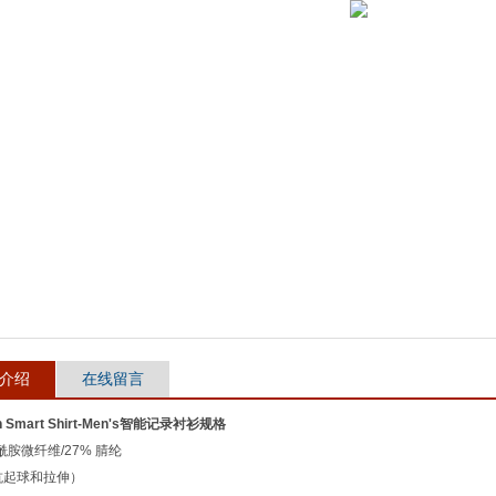
介绍
在线留言
in Smart Shirt-Men's智能记录衬衫规格
聚酰胺微纤维/27% 腈纶
（抗起球和拉伸）