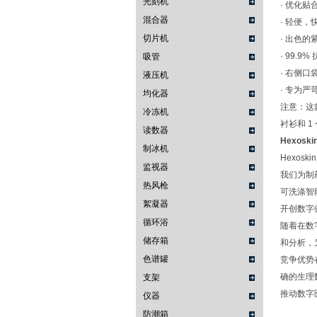
光刻机
· 优化
混合器
· 轻便，
切片机
· 出色的
· 99.
吸管
· 右侧口
液压机
· 专为
均化器
注意：这款
冷冻机
衬衫和 1 
读数器
Hexosk
制冰机
Hexos
监视器
我们为制
热风枪
可洗涤智
絮凝器
开创数字
循环浴
随着在数
储存箱
和分析，
色谱罐
竞争优势
确的生理
支架
推动数字
仪器
防潮箱