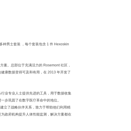
多种男士套装 ，每个套装包含 1 件 Hexoskin
决方案。总部位于充满活力的 Rosemont 社区，
康数据变得可及和有用，在 2013 年开发了
各行业专业人士提供先进的工具，用于数据收集
进一步巩固了在数字医疗革命中的地位。
n 建立了战略伙伴关系，致力于帮助他们利用精
是为政府机构提升人体性能监测，解决方案都在