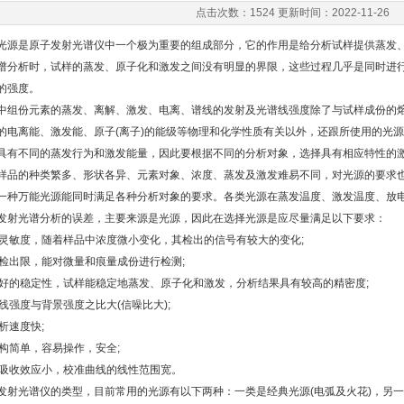
点击次数：1524 更新时间：2022-11-26
是原子发射光谱仪中一个极为重要的组成部分，它的作用是给分析试样提供蒸发、
析时，试样的蒸发、原子化和激发之间没有明显的界限，这些过程几乎是同时进行
的强度。
份元素的蒸发、离解、激发、电离、谱线的发射及光谱线强度除了与试样成份的熔
的电离能、激发能、原子(离子)的能级等物理和化学性质有关以外，还跟所使用的光
具有不同的蒸发行为和激发能量，因此要根据不同的分析对象，选择具有相应特性的
的种类繁多、形状各异、元素对象、浓度、蒸发及激发难易不同，对光源的要求
万能光源能同时满足各种分析对象的要求。各类光源在蒸发温度、激发温度、放电
光谱分析的误差，主要来源是光源，因此在选择光源是应尽量满足以下要求：
灵敏度，随着样品中浓度微小变化，其检出的信号有较大的变化;
检出限，能对微量和痕量成份进行检测;
好的稳定性，试样能稳定地蒸发、原子化和激发，分析结果具有较高的精密度;
线强度与背景强度之比大(信噪比大);
析速度快;
构简单，容易操作，安全;
吸收效应小，校准曲线的线性范围宽。
光谱仪的类型，目前常用的光源有以下两种：一类是经典光源(电弧及火花)，另一