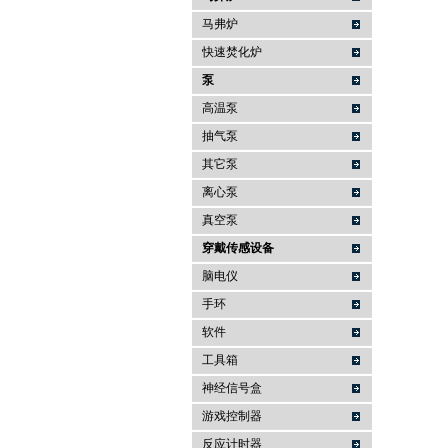
马弗炉
快速焚化炉
泵
高温泵
抽气泵
其它泵
离心泵
真空泵
穿戴传感设备
脑电仪
手环
软件
工具箱
神经信号盒
游戏控制器
反应计时器