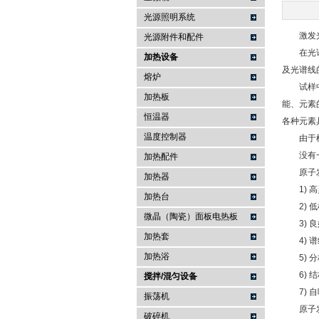
光源照明系统
武汉提沃克科技有限公司
激发光源
光源附件和配件
在光谱分
加热设备
及光谱线
熔炉
试样中组
加热板
能、元素
恒温器
各种元素
温度控制器
由于样品
没有一种
加热配件
原子发射
加热器
1) 高
加热台
2) 低
微晶（陶瓷）面板电热板
3) 良
加热套
4) 谱
加热浴
5) 分
6) 结
搅拌/混匀设备
7) 自
振荡机
原子发射
破碎机