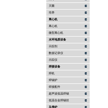
灭菌
培养
离心机
离心机
微型离心机
水环地质设备
示踪剂
数据记录仪
示踪仪
焊接设备
焊机
焊锡炉
焊接配件
超声波低温焊锡
低温合金焊锡丝
马弗炉