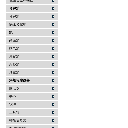
低温合金焊锡丝
马弗炉
马弗炉
快速焚化炉
泵
高温泵
抽气泵
其它泵
离心泵
真空泵
穿戴传感设备
脑电仪
手环
软件
工具箱
神经信号盒