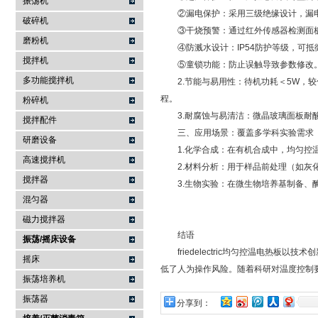
振荡机
②漏电保护：采用三级绝缘设计，漏电流
破碎机
③干烧预警：通过红外传感器检测面板
磨粉机
④防溅水设计：IP54防护等级，可抵
搅拌机
⑤童锁功能：防止误触导致参数修改
多功能搅拌机
2.节能与易用性：待机功耗＜5W，较
程。
粉碎机
3.耐腐蚀与易清洁：微晶玻璃面板耐酸碱
搅拌配件
三、应用场景：覆盖多学科实验需求
研磨设备
1.化学合成：在有机合成中，均匀控温
高速搅拌机
2.材料分析：用于样品前处理（如灰化
搅拌器
3.生物实验：在微生物培养基制备、酶
混匀器
磁力搅拌器
结语
振荡/摇床设备
friedelectric均匀控温电热板
摇床
低了人为操作风险。随着科研对温度控制
振荡培养机
振荡器
分享到：