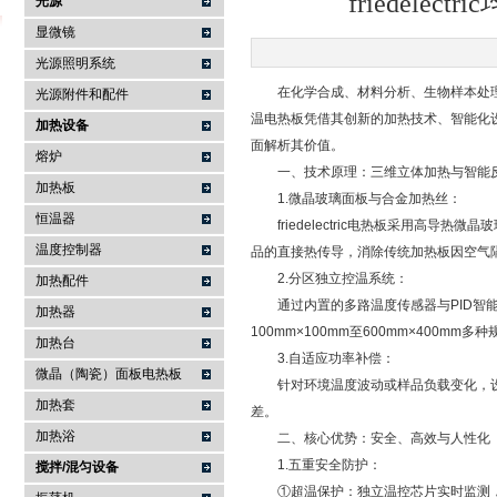
friedel
光源
显微镜
光源照明系统
在化学合成、材料分析、生物样本处理
武汉提沃克科技有限公司
光源附件和配件
温电热板凭借其创新的加热技术、智能化
加热设备
面解析其价值。
熔炉
一、技术原理：三维立体加热与智能
加热板
1.微晶玻璃面板与合金加热丝：
恒温器
friedelectric电热板采用高导热
温度控制器
品的直接热传导，消除传统加热板因空气
2.分区独立控温系统：
加热配件
通过内置的多路温度传感器与PID智能
加热器
100mm×100mm至600mm×400m
加热台
3.自适应功率补偿：
微晶（陶瓷）面板电热板
针对环境温度波动或样品负载变化，设备可
加热套
差。
加热浴
二、核心优势：安全、高效与人性化
1.五重安全防护：
搅拌/混匀设备
①超温保护：独立温控芯片实时监测，