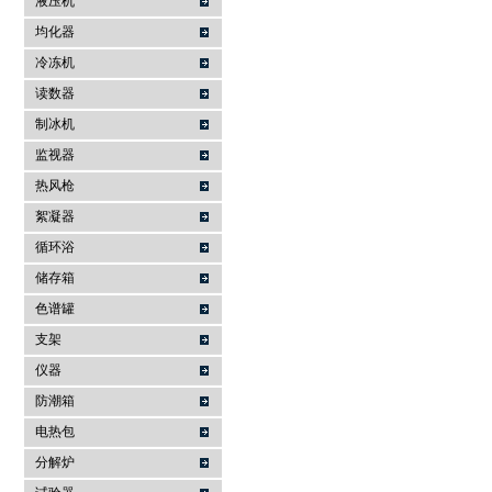
液压机
均化器
冷冻机
读数器
制冰机
监视器
热风枪
絮凝器
循环浴
储存箱
色谱罐
支架
仪器
防潮箱
电热包
分解炉