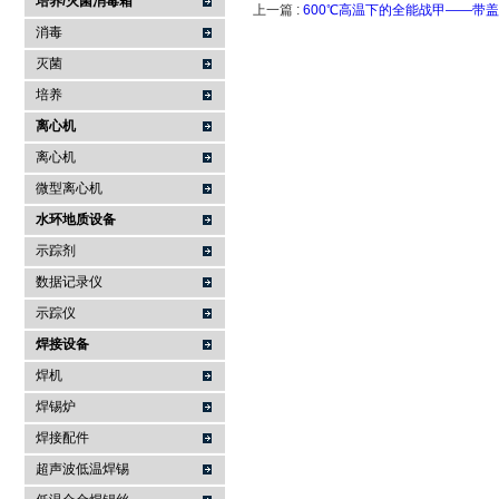
培养/灭菌消毒箱
上一篇 :
600℃高温下的全能战甲——带
消毒
灭菌
培养
离心机
离心机
微型离心机
水环地质设备
示踪剂
数据记录仪
示踪仪
焊接设备
焊机
焊锡炉
焊接配件
超声波低温焊锡