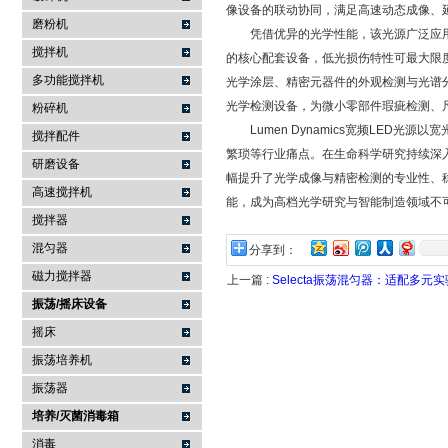
像设备的联动协同，满足高速动态成像、
磨粉机
凭借优异的光学性能，该光源广泛应用
搅拌机
的核心配套设备，低光损伤特性可最大限
多功能搅拌机
光学涂层、精密元器件的外观检测与光谱
光学检测设备，为微小零部件瑕疵检测、
粉碎机
Lumen Dynamics宽频LED光
搅拌配件
繁琐等行业痛点。在生命科学研究持续深
研磨设备
幅提升了光学成像与精密检测的专业性、稳定
高速搅拌机
能，成为高档光学研究与智能制造领域不
搅拌器
混匀器
分享到：
磁力搅拌器
上一篇 :
Selecta振荡混匀器：适配多
振荡/摇床设备
摇床
振荡培养机
振荡器
培养/灭菌消毒箱
消毒