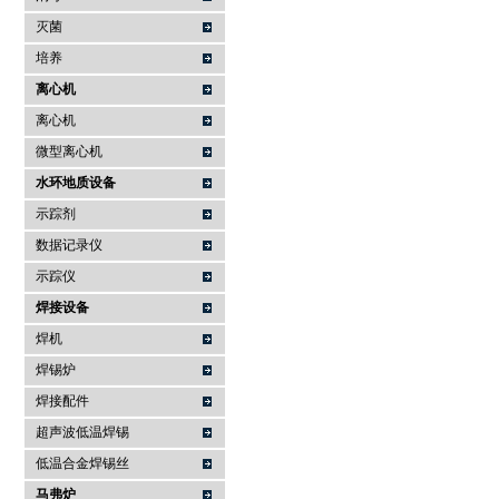
灭菌
培养
离心机
离心机
微型离心机
水环地质设备
示踪剂
数据记录仪
示踪仪
焊接设备
焊机
焊锡炉
焊接配件
超声波低温焊锡
低温合金焊锡丝
马弗炉