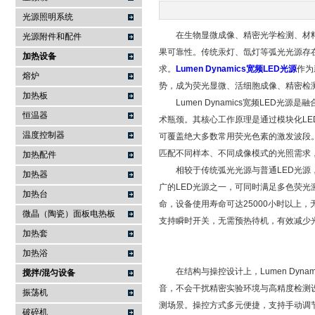
光源照明系统
在生物显微成像、精密光学检测、材料
武汉提沃克科技有限公司
光源附件和配件
果可靠性。传统汞灯、氙灯等弧光光源存
加热设备
求。
Lumen Dynamics宽频LED光源
作为
熔炉
势，成为荧光显微、活细胞成像、精密检
加热板
Lumen Dynamics宽频LED光源
恒温器
术瓶颈。其核心工作原理是通过模块化L
温度控制器
可覆盖绝大多数常用荧光色素的激发波段
匹配不同样本、不同成像模式的光照需求
加热配件
相较于传统弧光光源与普通LED光源，
加热器
广的LED光源之一，可同时满足多色荧
加热台
命，设备使用寿命可达25000小时以上
微晶（陶瓷）面板电热板
支持瞬时开关，无需预热待机，有效减少
加热套
加热浴
在结构与操控设计上，Lumen Dyna
搅拌/混匀设备
音，不会干扰精密实验环境与高精度检测
振荡机
测场景。操控方式多元便捷，支持手动调节、
破碎机