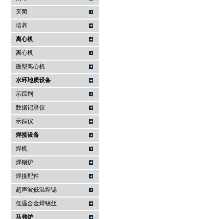
灭菌
培养
离心机
离心机
微型离心机
水环地质设备
示踪剂
数据记录仪
示踪仪
焊接设备
焊机
焊锡炉
焊接配件
超声波低温焊锡
低温合金焊锡丝
马弗炉