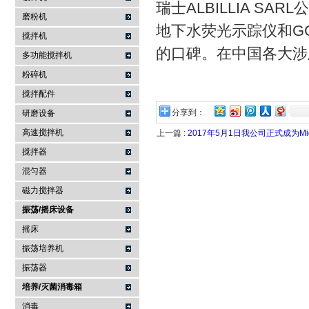
瑞士ALBILLIA S
磨粉机
地下水荧光示踪仪和G
搅拌机
的口碑。在中国各大涉
多功能搅拌机
粉碎机
搅拌配件
分享到：
研磨设备
高速搅拌机
上一篇 :
2017年5月1日我公司正式成为Mi
搅拌器
混匀器
磁力搅拌器
振荡/摇床设备
摇床
振荡培养机
振荡器
培养/灭菌消毒箱
消毒