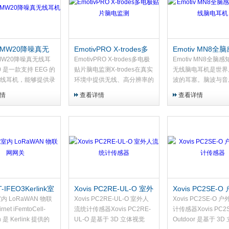
v MW20降噪真无
EmotivPRO X-trodes多
Emotiv MN8全
电极贴片脑电监测
道无线脑电耳机
v MW20降噪真无线耳
EmotivPRO X-trodes多电极
Emotiv MN8全脑
0 是一款支持 EEG 的
贴片脑电监测X-trodes在真实
无线脑电耳机是世界
线耳机，能够提供录
环境中提供无线、高分辨率的
波的耳塞。脑波与音
音，同时弥合心灵与
脑电图（EEG）和生理数据
欢迎来到耳塞技术的
情
查看详情
查看详情
的距离。无需电缆，
（EXG）。与EmotivPRO配
没有凝胶。没有复杂
，无需实验室外套，
对时，研究人员可以访问*的
只有你和你的大脑，
，通过蓝牙连接，
可视化、分析...
健康之旅。
-IFEO3Kerlink室
Xovis PC2RE-UL-O 室外
Xovis PC2SE-
RaWAN 物联网网
人流统计传感器
流统计传感器
k室内 LoRaWAN 物联
Xovis PC2RE-UL-O 室外人
Xovis PC2SE-O 
et iFemtoCell-
流统计传感器Xovis PC2RE-
计传感器Xovis PC2
on 是 Kerlink 提供的
UL-O 是基于 3D 立体视觉
Outdoor 是基于 3