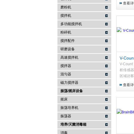
一款面向
查看详
市和各类
磨粉机
工业级 Lo
搅拌机
多功能搅拌机
粉碎机
搅拌配件
研磨设备
高速搅拌机
V-Coun
域分析
V-Coun
搅拌器
析传感器N
混匀器
区域访客
热图和访
磁力搅拌器
查看详
铺内各区
振荡/摇床设备
线，为门
摇床
域识别等提
振荡培养机
振荡器
培养/灭菌消毒箱
消毒