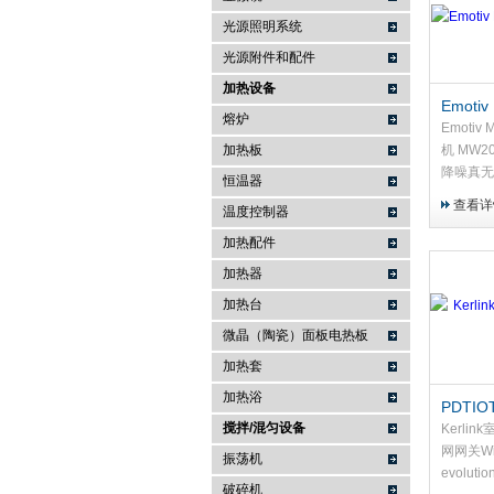
光源照明系统
武汉提沃克科技有限公司
光源附件和配件
加热设备
Emoti
熔炉
线耳机
Emoti
加热板
机 MW2
降噪真无
恒温器
音室级声
查看详
温度控制器
身体之间
无需凝胶
加热配件
只需佩戴
加热器
您...
加热台
微晶（陶瓷）面板电热板
加热套
加热浴
PDTIOT
搅拌/混匀设备
内 Lo
Kerlin
关
网网关Wirn
振荡机
evoluti
破碎机