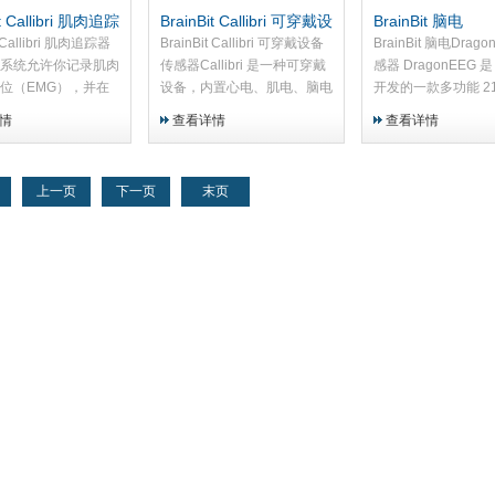
it Callibri 肌肉追踪
BrainBit Callibri 可穿戴设
BrainBit 脑电
器
备传感器
DragonEEG传感
t Callibri 肌肉追踪器
BrainBit Callibri 可穿戴设备
BrainBit 脑电Drag
系统允许你记录肌肉
传感器Callibri 是一种可穿戴
感器 DragonEEG 是 B
位（EMG），并在
设备，内置心电、肌电、脑电
开发的一款多功能 2
中监测活动。 肌图
和呼吸传感器，以及加速度计
电图解决方案，具备
情
查看详情
查看详情
能够评估和比较不同
和角速度传感器，用于监测肌
场景，提供完整的 10-
动模式中的作用。
肉运动、紧张、呼吸和心率的
录音选项，用于评估和
生理数据。Ca...
上一页
下一页
末页