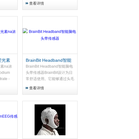
AI 的人
人力计数器，温度耐受范围为
查看详情
。它能实
-25 至 60 度。专为精确的户
体、追
外人数计数设计，确保在各种
条件...
体荧光素
BrainBit Headband智能
脑电头带传感器
光素na浓
BrainBit Headband智能脑电
odium
头带传感器BrainBit设计为日
rate -
常舒适使用。它能够通过头毛
ity液体荧
（太阳穴和头部）以及额头、
查看详情
..
面部、头部和眼部肌肉的生物
电活动进行精确且可靠的实时
监测（测量和记录）。