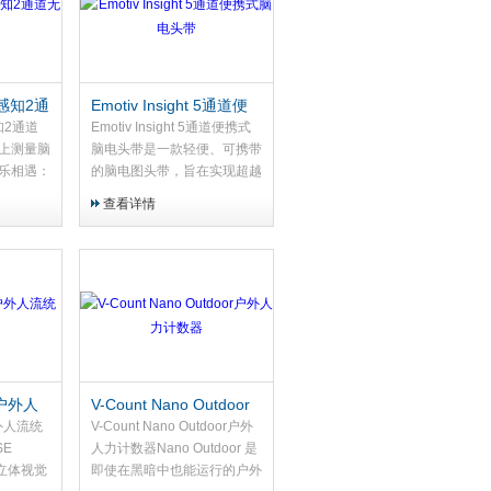
脑感知2通
Emotiv Insight 5通道便
携式脑电头带
感知2通道
Emotiv Insight 5通道便携式
上测量脑
脑电头带是一款轻便、可携带
乐相遇：
的脑电图头带，旨在实现超越
新纪元。
实验室的实时脑机交互——让
查看详情
的装备。
您能够在现实世界中构建、测
踏上认知
试和体验BCI。其经过研究验
证的信号质量与舒适设计支
持...
O 户外人
V-Count Nano Outdoor
户外人力计数器
户外人流统
V-Count Nano Outdoor户外
SE
人力计数器Nano Outdoor 是
D 立体视觉
即使在黑暗中也能运行的户外