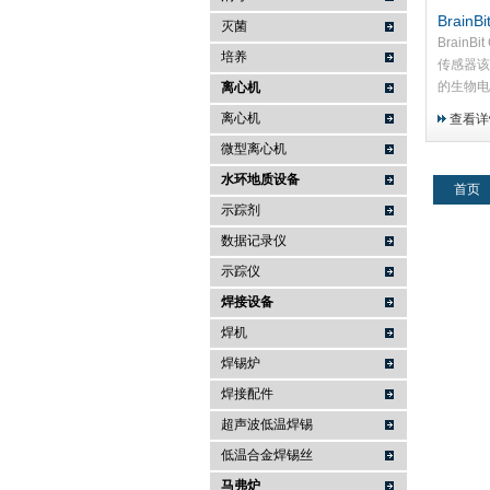
BrainB
灭菌
器传感
BrainBi
培养
传感器该
的生物电
离心机
锻炼过程
离心机
查看详
系统使你
微型离心机
肌肉在运
水环地质设备
首页
示踪剂
数据记录仪
示踪仪
焊接设备
焊机
焊锡炉
焊接配件
超声波低温焊锡
低温合金焊锡丝
马弗炉