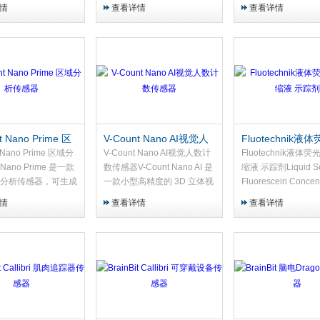
 智能建筑、智能城
(双摄像头) + 嵌入式 AI 的人
(双摄像头) + 嵌入式 
情
查看详情
查看详情
室内物联网应用 的
流 /人数计数传感器。它能实
流 /人数计数传感器
RaWA...
时检测人流、判断物体、追
时检测人流、判断物
踪...
踪...
t Nano Prime 区
V-Count Nano AI视觉人
Fluotechnik液
传感器
数计数传感器
na浓缩液 示踪剂
t Nano Prime 区域分
V-Count Nano AI视觉人数计
Fluotechnik液体荧
ano Prime 是一款
数传感器V-Count Nano AI 是
缩液 示踪剂Liquid S
分析传感器，可生成
一款小型高精度的 3D 立体视
Fluorescein Concent
客路径数据，分析店
觉 + AI 神经网络人数计数
30% - EXTRA qual
情
查看详情
查看详情
域停留时间与人流动
器，支持实时客流统计、在店
光素Na浓缩液 - 30%.
店布局优化、热销区
人数统计、性别识别、排队长
供数据...
度分析...