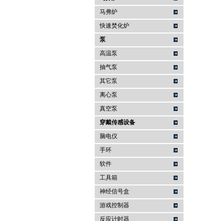
马弗炉
快速焚化炉
泵
高温泵
抽气泵
其它泵
离心泵
真空泵
穿戴传感设备
脑电仪
手环
软件
工具箱
神经信号盒
游戏控制器
反应计时器