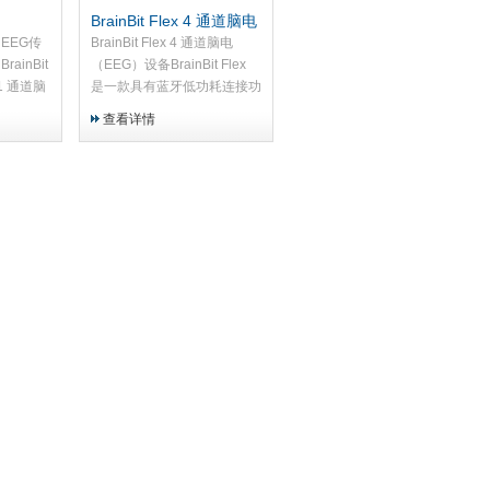
BrainBit Flex 4 通道脑电
器
（EEG）设备
onEEG传
BrainBit Flex 4 通道脑电
rainBit
（EEG）设备BrainBit Flex
1 通道脑
是一款具有蓝牙低功耗连接功
多种应用
能的 4 通道消费级脑电
查看详情
20 个
（EEG）设备。四个通道配
研...
备干式镀金电极，可以按照
10-20 国际...