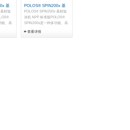
0x 基
POLOS® SPIN200x 基
高级版
材旋涂机 NPP 标准版
x 基材旋
POLOS® SPIN200x 基材旋
LOS®
涂机 NPP 标准版POLOS®
多功能、高
SPIN200x是一种多功能、高
由NPP
质量的基材旋涂机，由NPP
查看详情
小批量生
制成。它专为研发和小批量生
产而设计。