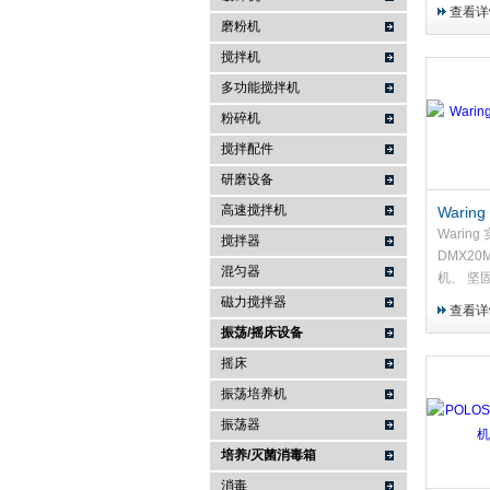
2 HP 电
查看详
磨粉机
搅拌机
多功能搅拌机
粉碎机
搅拌配件
研磨设备
高速搅拌机
Wari
仪器 D
Warin
搅拌器
DMX20
混匀器
机、 坚
衬垫·终
磁力搅拌器
查看详
清洁的可
振荡/摇床设备
浆：蝴蝶式
摇床
振荡培养机
振荡器
培养/灭菌消毒箱
消毒