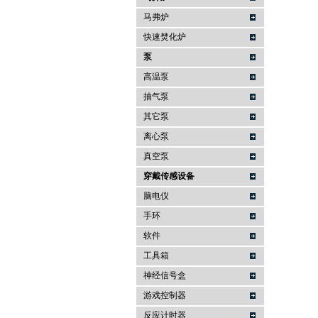
马弗炉
快速焚化炉
泵
高温泵
抽气泵
其它泵
离心泵
真空泵
穿戴传感设备
脑电仪
手环
软件
工具箱
神经信号盒
游戏控制器
反应计时器