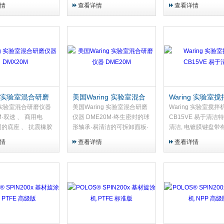
机
PULSE•4-liter, 带两个把手和
成铝和钢外壳
情
查看详情
查看详情
不锈钢盖子的不锈钢容器
ng 实验室混合研磨
美国Waring 实验室混合
Waring 实验室
MX20M
研磨仪器 DME20M
CB15VE 易于清
g 实验室混合研磨仪器
美国Waring 实验室混合研磨
Waring 实验室搅拌
M·双速 、 商用电
仪器 DME20M·终生密封的球
CB15VE 易于清洁特
固的底座 、 抗震橡胶
形轴承·易清洁的可拆卸面板·
清洁, 电镀膜键盘带
生密封的球形轴承·易
两款搅拌浆：蝴蝶式搅拌浆实
倒计时计时器和3 速
情
查看详情
查看详情
拆卸面板·两款搅拌
心 ， 搅拌浆·0.83L不锈钢容
PULSE•4-liter, 
搅...
器
两个把手和两件式，
的橡胶盖•*的重...