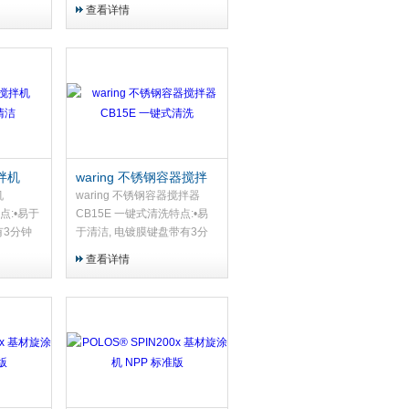
双操作模式：连续式和脉冲式
查看详情
·2.4L易清洗聚碳酸酯容器和
盖...
搅拌机
waring 不锈钢容器搅拌
洁
器 CB15E 一键式清洗
机
waring 不锈钢容器搅拌器
点:•易于
CB15E 一键式清洗特点:•易
有3分钟
于清洁, 电镀膜键盘带有3分
加
钟 倒计时计时器和3 速加
查看详情
不锈钢容器带
PULSE•4-liter, 不锈钢容器带
易于拆卸
两个把手和两件式，易于拆卸
的橡胶盖•*...