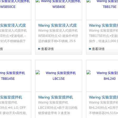
ng 实验室浸入式搅
Waring 实验室浸入式搅
Waring 实验室
SB50CE
拌机 WSB40E
TBB175E
g 实验室浸入式搅拌机
Waring 实验室浸入式搅拌机
Waring 实验室搅拌
CE特点:•变速电机 –
WSB40E特点:•2-速操作•R舒
TBB175E特点:•变
•密封式不锈钢轴易于
适的橡胶手柄•不锈钢, 25.5
操作，转速从1,000 到
碗机安全•通用电源
cm (10“) 固定把手和刀片
RPM•脉冲特性在240
情
查看详情
查看详情
所有尺寸的轴•橡胶
时超越速度10
和第二把手，操作安
ng 实验室搅拌机
Waring 实验室搅拌机
Waring 实验室
5E
LBC15E
BHL240
g 实验室搅拌机
Waring 实验室搅拌机
Waring 实验室搅拌
特点:•HI, LO, OFF
LBC15E特点:•易于清洁的电
BHL240特点:•仅用于 1 
SE 拨动开关•高性能,
镀膜键盘带有 3 速度加
不锈钢容器(HL515)