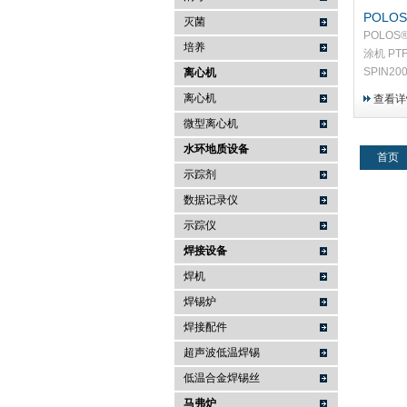
POLOS
灭菌
材旋涂机
POLOS®
培养
涂机 PT
SPIN2
离心机
质量的基
离心机
查看详
制成。它
微型离心机
产而设计
水环地质设备
首页
示踪剂
数据记录仪
示踪仪
焊接设备
焊机
焊锡炉
焊接配件
超声波低温焊锡
低温合金焊锡丝
马弗炉