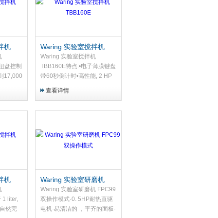
搅拌机
Waring 实验室搅拌机
TBB160E
机
Waring 实验室搅拌机
速扭盘控制
TBB160E特点:•电子薄膜键盘
17,000
带60秒倒计时•高性能, 2 HP
00 RPM
电机•1.4-liter 共聚酯容器
查看详情
搅拌机
Waring 实验室研磨机
FPC99 双操作模式
机
Waring 实验室研磨机 FPC99
liter,
双操作模式·0. 5HP耐热直驱
•自然完
电机·易清洁的 ，平齐的面板·