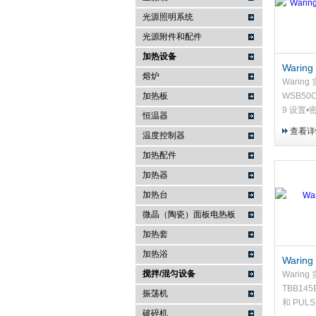
光源照明系统
武汉提沃克科技有限公司
光源附件和配件
加热设备
Wari
熔炉
拌机 W
Warin
加热板
WSB50
9 设置
恒温器
拆卸和洗
查看详
温度控制器
族适用于
舒适手柄
加热配件
全可控
加热器
加热台
微晶（陶瓷）面板电热板
加热套
加热浴
Wari
搅拌/混匀设备
TBB14
Warin
TBB145E
振荡机
和 PUL
破碎机