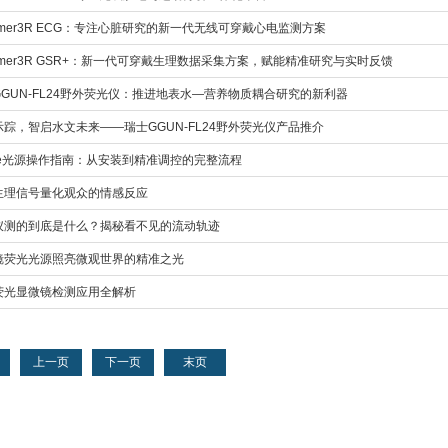
mmer3R ECG：专注心脏研究的新一代无线可穿戴心电监测方案
mmer3R GSR+：新一代可穿戴生理数据采集方案，赋能精准研究与实时反馈
GGUN-FL24野外荧光仪：推进地表水—营养物质耦合研究的新利器
示踪，智启水文未来——瑞士GGUN-FL24野外荧光仪产品推介
ite光源操作指南：从安装到精准调控的完整流程
生理信号量化观众的情感反应
仪测的到底是什么？揭秘看不见的流动轨迹
镜荧光光源照亮微观世界的精准之光
荧光显微镜检测应用全解析
上一页
下一页
末页