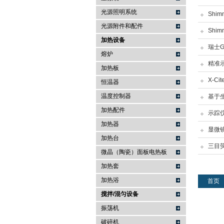
光源照明系统
Shi
武汉提沃克科技有限公司
光源附件和配件
Shi
加热设备
瑞士
熔炉
精准
加热板
X-C
恒温器
温度控制器
基于
加热配件
示踪
加热器
显微
加热台
三目
微晶（陶瓷）面板电热板
加热套
加热浴
首页
搅拌/混匀设备
振荡机
破碎机