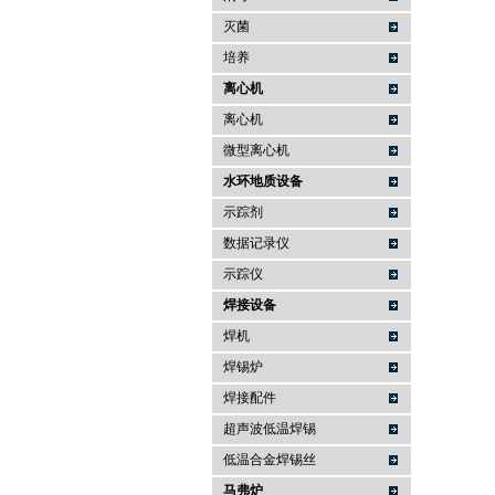
灭菌
培养
离心机
离心机
微型离心机
水环地质设备
示踪剂
数据记录仪
示踪仪
焊接设备
焊机
焊锡炉
焊接配件
超声波低温焊锡
低温合金焊锡丝
马弗炉