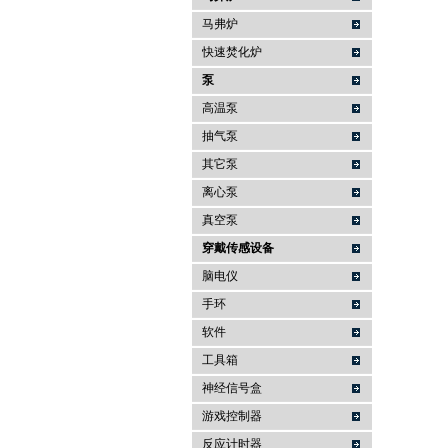
马弗炉
快速焚化炉
泵
高温泵
抽气泵
其它泵
离心泵
真空泵
穿戴传感设备
脑电仪
手环
软件
工具箱
神经信号盒
游戏控制器
反应计时器