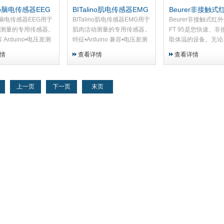
ino脑电传感器EEG
BITalino肌电传感器EMG
Beurer非接触
计FT 95
ino脑电传感器EEG用于
BITalino肌电传感器EMG用于
Beurer非接触式红
测量的专用传感器。
肌肉活动测量的专用传感器。
FT 95是您快速、
 Arduino•电压差测
特征•Arduino 兼容•电压差测
取体温的设备。无论
联或 2 导联电极电缆
量•3 导联或 2 导联电极电缆
用，还是与OpenSign
情
查看详情
查看详情
多个 EEG 时只需要
作（使用多个 EMG 时只需要
biosignalsplux和BI
F）•增益：40000•范
一个 REF）•增益：1009•量
品配合使用，它都是
程：&...
直接接触...
上一页
下一页
末页