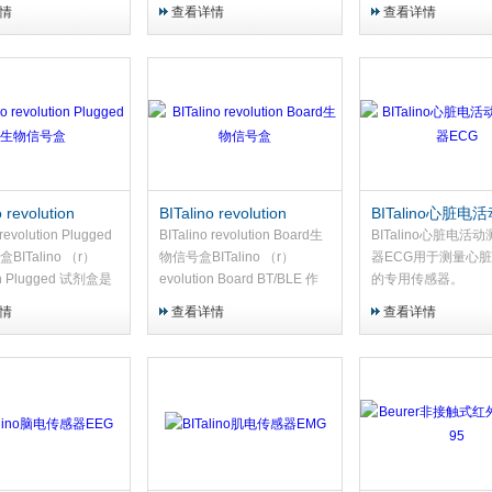
性强、便携性强，即
且经济实惠的基本呼吸数据采
于测量体温或环境温
情
查看详情
查看详情
的流量中也能以 4
集解决方案。该传感器由一条
感器能够产生精确的
最大速度运行。UPS
可穿戴胸带和集成的局部传感
信号，对温度变化的
fb...
元件...
短，可与我们的 biosi.
o revolution
BITalino revolution
BITalino心脏电
ged生物信号盒
Board生物信号盒
传感器ECG
 revolution Plugged
BITalino revolution Board生
BITalino心脏电活
ITalino （r）
物信号盒BITalino （r）
器ECG用于测量心
on Plugged 试剂盒是
evolution Board BT/BLE 作
的专用传感器。
通用的解决方案，用
为一体化板提供，已预先连接
情
查看详情
查看详情
同的生物信号采集实
生物信号采集所需的所有电子
模块，开箱即用。...