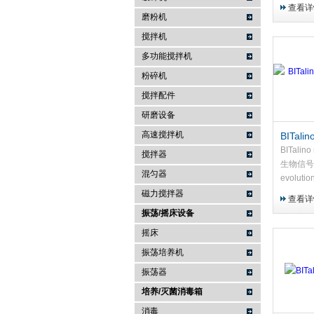
量它机动
查看详
使在更快
磨粉机
m/s 的
搅拌机
配备了 Sur
多功能搅拌机
粉碎机
搅拌配件
研磨设备
高速搅拌机
BITalin
Plug
BITalino
搅拌器
生物信号盒B
混匀器
evoluti
一种非常
磁力搅拌器
查看详
于设计不
振荡/摇床设备
验。
摇床
振荡培养机
振荡器
培养/灭菌消毒箱
消毒