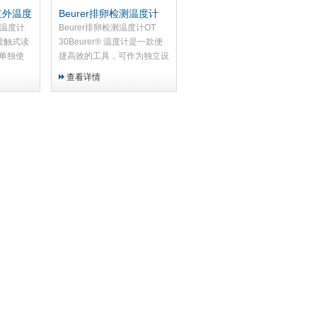
式红外温度
Beurer排卵检测温度计
OT 30
外温度计
Beurer排卵检测温度计OT
非接触式读
30Beurer® 温度计是一款便
单独使
捷高效的工具，可作为独立设
als、
备或与 OpenSignals 集成，
查看详情
Talino产
提供精准的体温读数。非常适
一个无需
合全面的生物信号采集和轻松
集成。