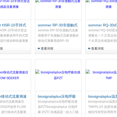
r HSR-10手持式
sommer RP-30非接触式
sommer RQ-3
感器流量测量
流量测量
流量测量
r HSR-10手持式雷达
sommer RP-30非接触式流量
sommer RQ-30d
量测量使用手持式雷
测量用于非接触式流量测量的
测量在一个主雷达传
进行移动和快速测量
移动式测量系统RP-30
个从雷达传感器的系
传感器 HSR-10（手
（Radar Profiler） 移动测量
中，流速是在分布在
情
查看详情
查看详情
雷达）是一种用于非
设备用于创建河流和溪流的速
横截面上的几个点测
量河流、运河和下水
度剖面，以确定流量以及横截
可以进一步提高非常
水流速的测量设备。
面和水位数据 - ...
流量测量的精度。
er移动式流量测速
biosignalsplux压电呼吸
biosignalsplu
 SEEKER
传感器PZT
器TMP
er移动式流量测速仪
biosignalsplux压电呼吸传感
biosignalsplux温
SEEKER使用 FLOW
器PZTbiosignalsplux 压电呼
TMPPLUX 温度传
ER 进行移动式流量测
吸 (PZT) 传感器是一款入门级
物信号研究应用而开