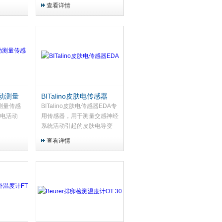
度。该传
FlexiForceTM（TekScan,
查看详情
模拟输出
Inc.）和 Force Sensing
响应时间
Resistor...
..
活动测量
BITalino皮肤电传感器
EDA
动测量传感
BITalino皮肤电传感器EDA专
脏电活动
用传感器，用于测量交感神经
系统活动引起的皮肤电导变
化。特征•Arduino 兼容•电阻
查看详情
测量•2 导联电极电缆作•增
益：2•范围：0-13uS•带宽：
0-5Hz•共模...