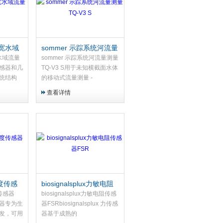
0d宽水域
sommer 示踪系统河流量
测量TQ-V3 S
宽水域流量
sommer 示踪系统河流量测量
感器和几
TQ-V3 S用于未知横截面水体
统结构
的移动式流量测量 -
水的整个
SALZTRACER流量测量在这
查看详情
量的。这
里使用经过验证的示踪稀释法
宽的水体
进行。盐用作示踪剂。在输入
已知量的示踪材料后，在两个
电导...
x温度传感
biosignalsplux力敏电阻
传感器FSR
度传感器
biosignalsplux力敏电阻传感
感器专为生
器FSRbiosignalsplux 力传感
发，可用
器基于成熟的