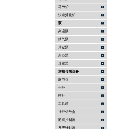
马弗炉
快速焚化炉
泵
高温泵
抽气泵
其它泵
离心泵
真空泵
穿戴传感设备
脑电仪
手环
软件
工具箱
神经信号盒
游戏控制器
反应计时器