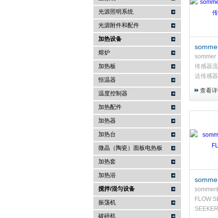
光源照明系统
武汉提沃克科技有限公司
光源附件和配件
加热设备
somme
熔炉
雷达传
somme
加热板
传感器流
达传感器
恒温器
移动雷达
查看详
温度控制器
持式水面
接触式测
加热配件
道等地表
加热器
传...
加热台
微晶（陶瓷）面板电热板
加热套
加热浴
somm
搅拌/混匀设备
仪FLOW
somm
FLOW 
振荡机
SEEK
破碎机