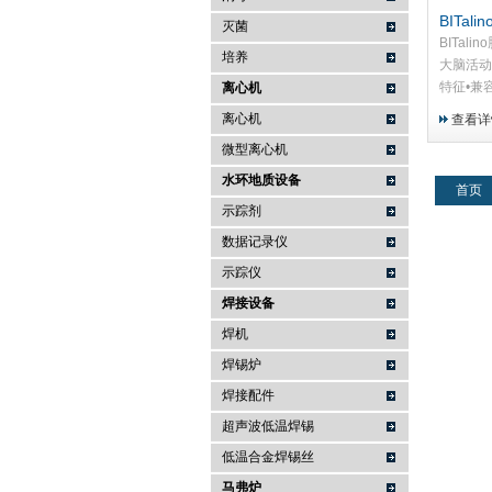
BITal
灭菌
BITal
培养
大脑活动
特征•兼容
离心机
量•3 导
离心机
查看详
作（使用
微型离心机
一个 RE
围：...
水环地质设备
首页
示踪剂
数据记录仪
示踪仪
焊接设备
焊机
焊锡炉
焊接配件
超声波低温焊锡
低温合金焊锡丝
马弗炉