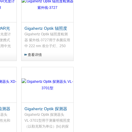
 PAR光
Gigahertz Optik 辐照度
R
检测器 紫外线-3727
PAR光度计
Gigahertz Optik 辐照度检测
式便携式
器 紫外线-3727用于杀菌应用
应用中光
中 222 nm 准分子灯、250
量
nm 至 300 nm 紫外 LED 和
查看详情
254 nm 低压汞灯的检测器。
k 检测器
Gigahertz Optik 探测器
头 VL-3701型
检测器头
Gigahertz Optik 探测器头
定性光和
VL-3701型用于测量明视照度
（以勒克斯为单位）[lx] 的探