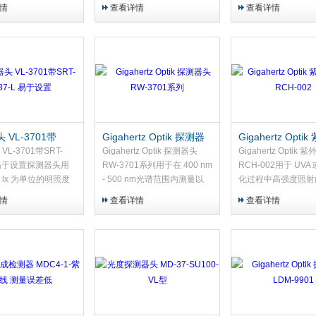
 为单位）的探测器头
照度（以 W/m² 为单位）的探
情
查看详情
查看详情
测器头 （UV-A）。
 VL-3701带
Gigahertz Optik 探测器
Gigahertz Opti
37-L 易于设置
头 RW-3701系列
测器 RCH-002
VL-3701带SRT-
Gigahertz Optik 探测器头
Gigahertz Optik
L 易于设置探测器头用
RW-3701系列用于在 400 nm
RCH-002用于 UV
 lx 为单位的明照度
- 500 nm光谱范围内测量以
化过程中高强度照射
/m²为单位的亮度
W/m² 为单位的辐照度（蓝
头
情
查看详情
查看详情
色）的探测器头。