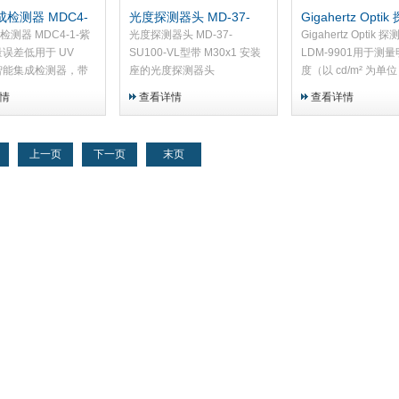
检测器 MDC4-
光度探测器头 MD-37-
Gigahertz Opti
线 测量误差低
SU100-VL型
头 LDM-9901
测器 MDC4-1-紫
光度探测器头 MD-37-
Gigahertz Optik 
量误差低用于 UV
SU100-VL型带 M30x1 安装
LDM-9901用于测
的智能集成检测器，带
座的光度探测器头
度（以 cd/m² 为
功能
器头
情
查看详情
查看详情
上一页
下一页
末页