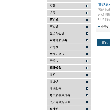
智能集成
灭菌
1-紫外
智能集成检
培养
外线 测
LED 
离心机
波长检测
离心机
查看详
微型离心机
水环地质设备
首页
示踪剂
数据记录仪
示踪仪
焊接设备
焊机
焊锡炉
焊接配件
超声波低温焊锡
低温合金焊锡丝
马弗炉