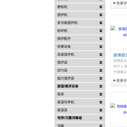
W/m²
查看详
磨粉机
搅拌机
多功能搅拌机
粉碎机
搅拌配件
研磨设备
高速搅拌机
探测器头
SRT-M
探测器头 
搅拌器
M37-
混匀器
于测量以
和以 cd
磁力搅拌器
查看详
振荡/摇床设备
摇床
振荡培养机
振荡器
培养/灭菌消毒箱
消毒