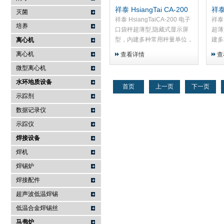
祥泰 HsiangTai CA-200
祥泰
灭菌
电子口袋秤
袋
祥泰 HsiangTaiCA-200 电子
祥泰 
培养
口袋秤超薄型,隐藏式显示屏
超薄
型，内建多种常用秤量单位，
建多
离心机
实用性最高,携带方便，并可
最高
离心机
查看详情
查
保护面板
板。
微型离心机
水环地质设备
首页
上一页
下一页
示踪剂
数据记录仪
示踪仪
焊接设备
焊机
焊锡炉
焊接配件
超声波低温焊锡
低温合金焊锡丝
马弗炉