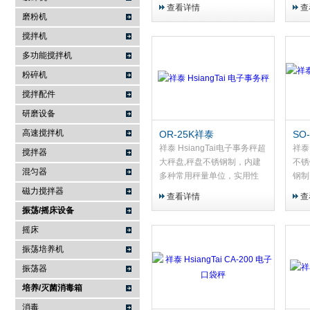
支撑移液管。容易清洗。分
#1
查看详情
查
段、倾斜、45°C的前面板涂
的铆
磨粉机
鸦板，用于记录。设计成可以
制上
搅拌机
只用一只...
备正
多功能搅拌机
粉碎机
搅拌配件
研磨设备
高速搅拌机
OR-25K祥泰
SO
HsiangTai 电子事务秤
Hs
祥泰 HsiangTai电子事务秤超
祥泰
搅拌器
锈
大秤盘,秤盘不锈钢制，内建
不锈
混匀器
多种常用秤量单位，实用性
钢制
高，配两组透明护盖，可当托
位，
磁力搅拌器
查看详情
查
盘盛装样本。
盖，
振荡/摇床设备
摇床
振荡培养机
振荡器
培养/灭菌消毒箱
消毒