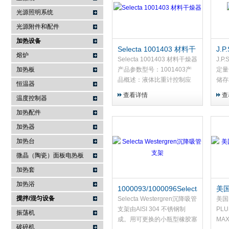
光源照明系统
武汉提沃克科技有限公司
光源附件和配件
加热设备
Selecta 1001403 材料干
J.P
熔炉
燥器
Selecta 1001403 材料干燥器
J.P
加热板
产品参数型号：1001403产
定量
品概述：液体比重计控制应
储存
恒温器
用：具有防潮防尘功能的橱
查看详情
查
温度控制器
柜,用于样品的无水、生物和
化学保存
加热配件
加热器
加热台
微晶（陶瓷）面板电热板
加热套
加热浴
1000093/1000096Selecta
美国
搅拌/混匀设备
Westergren沉降吸管支
Hot
Selecta Westergren沉降吸管
美国 
架
支架由AISI 304 不锈钢制
PLU
振荡机
成。用可更换的小瓶型橡胶塞
MA
破碎机