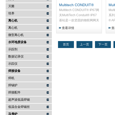
Multitech CONDUIT®
Mul
灭菌
IP67网关
30
Multitech CONDUIT® IP67网
Mult
培养
关MultiTech Conduit® IP67
系列网
基站是一款坚固的物联网网关
® A
离心机
解决方案，专为户外 LoRa®
（M
离心机
查看详情
查
公有或私有网络...
mPow
微型离心机
水环地质设备
首页
上一页
下一页
示踪剂
数据记录仪
示踪仪
焊接设备
焊机
焊锡炉
焊接配件
超声波低温焊锡
低温合金焊锡丝
马弗炉