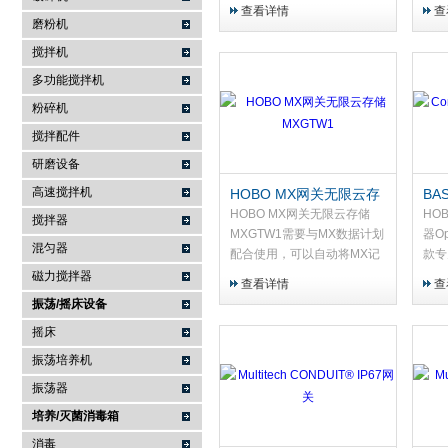
机解决方案，适用于长期可靠
无线
查看详情
查
的现场监测。可输入多达五个
网络
磨粉机
即插即用传感器。通过 LI-
站，
搅拌机
COR 云平台访问数据。
即 On
多功能搅拌机
粉碎机
搅拌配件
研磨设备
高速搅拌机
HOBO MX网关无限云存
BAS
储MXGTW1
4C
HOBO MX网关无限云存储
HOB
搅拌器
Op
MXGTW1需要与MX数据计划
器O
混匀器
配合使用，可以自动将MX记
款专
录器数据发送至 HOBOlink。
从任何
磁力搅拌器
查看详情
查
非常适合获取多个 HOBO MX
的 
振荡/摇床设备
数据记录器监测的办公楼、住
据。
摇床
宅环境、仓库、室内种植...
的计.
振荡培养机
振荡器
培养/灭菌消毒箱
消毒