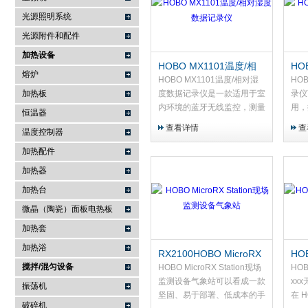
光源照明系统
武汉提沃克科技有限公司
光源附件和配件
加热设备
HOBO MX1101温度/相
HO
熔炉
对湿度数据记录仪
据
HOBO MX1101温度/相对湿
HO
加热板
度数据记录仪是一款适用于室
录仪
内环境的蓝牙无线监控，测量
用，
恒温器
并无线传输温度和相对湿度数
案，
查看详情
查
温度控制器
据至移动设备或 Windows 电
度、
脑，通过蓝牙技术。
供易
加热配件
（M
加热器
（MX
加热台
微晶（陶瓷）面板电热板
加热套
加热浴
RX2100HOBO MicroRX
HO
搅拌/混匀设备
Station现场监测设备气象
RX
HOBO MicroRX Station现场
HO
站
监测设备气象站可以看成一款
xx
振荡机
坚固、易于部署、低成本的手
在 H
破碎机