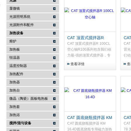
光源
显微镜
光源照明系统
武汉提沃克科技有限公司
光源附件和配件
加热设备
CAT 顶置式搅拌器R
CA
熔炉
100CL 空心轴
10
CAT 顶置式搅拌器R 100CL
CA
加热板
空心轴R100系列包含我们动
背光
力最-强的顶置式搅拌器，专
们动
恒温器
为高粘度介质（最高
器，
查看详情
查
温度控制器
70000mPas）及大容量（最
60
高200升）的重载应用设计。
高2
加热配件
加热器
加热台
微晶（陶瓷）面板电热板
加热套
加热浴
CAT 圆底烧瓶搅拌器 KM
CA
搅拌/混匀设备
16.4D
MC
CAT 圆底烧瓶搅拌器 KM
CA
16.4D圆底烧瓶专用磁力加热
78