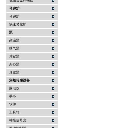
低温合金焊锡丝
马弗炉
马弗炉
快速焚化炉
泵
高温泵
抽气泵
其它泵
离心泵
真空泵
穿戴传感设备
脑电仪
手环
软件
工具箱
神经信号盒