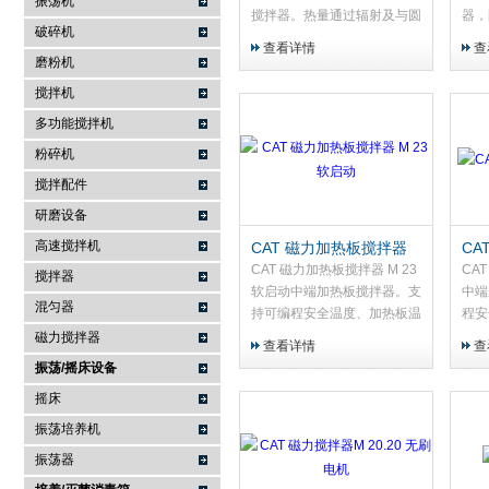
振荡机
搅拌器。热量通过辐射及与圆
器，
破碎机
底烧瓶形状匹配的铝块表面直
能，
查看详情
查
接接触传递。
间、
磨粉机
速，
搅拌机
与加
多功能搅拌机
被动
粉碎机
搅拌配件
研磨设备
高速搅拌机
CAT 磁力加热板搅拌器
CA
M 23 软启动
22
CAT 磁力加热板搅拌器 M 23
CA
搅拌器
软启动中端加热板搅拌器。支
中端
混匀器
持可编程安全温度、加热板温
程安
度及探头温度，可通过
头温
磁力搅拌器
查看详情
查
RS485与电脑连接。
脑连
振荡/摇床设备
摇床
振荡培养机
振荡器