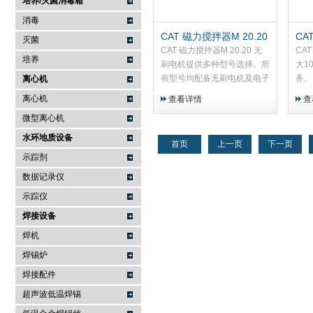
培养/灭菌消毒箱
消毒
CAT 磁力搅拌器M 20.20
CA
灭菌
无刷电机
CAT 磁力搅拌器M 20.20 无
CA
培养
刷电机提供多种型号选择。所
大1
有型号均配备无刷电机及电子
务。
离心机
反馈调速功能，确保介质黏度
能
离心机
查看详情
查
变化或电压波动不会影响设定
微型离心机
转速。软启动功能可防止搅拌
子脱耦。
水环地质设备
首页
上一页
下一页
示踪剂
数据记录仪
示踪仪
焊接设备
焊机
焊锡炉
焊接配件
超声波低温焊锡