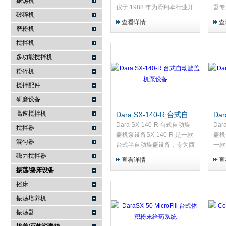
振荡机
仪于 1988 年为滑翔伞行业开
器专
破碎机
发，迅速成为孔隙度测量的世
益于
查看详情
查
界参考，销量达数千台。可靠
在所
磨粉机
且快速，现已被许多行业用于
决方
搅拌机
评估织物的透气性——这是保
量。
多功能搅拌机
证安...
粉碎机
搅拌配件
研磨设备
高速搅拌机
Dara SX-140-R 台式自
Da
动旋盖机泵设备
动
Dara SX-140-R 台式自动旋
Dar
搅拌器
盖机泵设备SX-140-R 是一款
盖机
混匀器
台式半自动旋盖设备，专为西
一款
林瓶或瓶子的塑料螺旋盖封口
为西
磁力搅拌器
查看详情
查
设计。设备采用气动旋盖头，
备采
振荡/摇床设备
通过星轮输送容器，操作简
轮输
摇床
便，适用于小批量生产、中
于小
试...
振荡培养机
振荡器