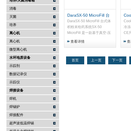
培养/灭菌消毒箱
消毒
DaraSX-50 MicroFill 台
Coo
灭菌
式体积粉末给药系统
CE
DaraSX-50 MicroFill 台式体
Coo
培养
积粉末给药系统SX-50
冷冻干
MicroFill 是一款基于真空-压
CE
离心机
力原理的台式体积式粉末给药
197
离心机
查看详情
查
系统，专为制药行业设计，用
微型离心机
于高精度粉末灌装。设备采用
体积式粉末给...
水环地质设备
首页
上一页
下一页
示踪剂
数据记录仪
示踪仪
焊接设备
焊机
焊锡炉
焊接配件
超声波低温焊锡