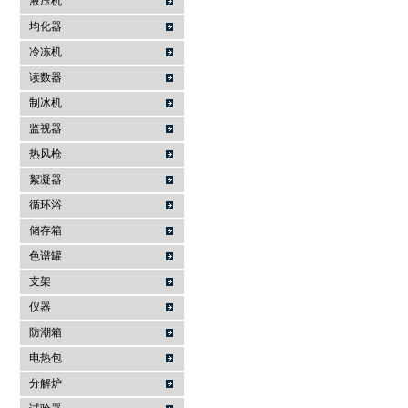
液压机
均化器
冷冻机
读数器
制冰机
监视器
热风枪
絮凝器
循环浴
储存箱
色谱罐
支架
仪器
防潮箱
电热包
分解炉