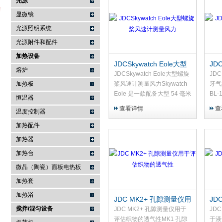
光源
显微镜
光源照明系统
武汉提沃克科技有限公司
光源附件和配件
加热设备
JDCSkywatch Eole大型
JDC
熔炉
螺旋桨风速计测量风力
10
JDCSkywatch Eole大型螺旋
JDC
据
加热板
桨风速计测量风力Skywatch
牙气
Eole 是一款配备大型 54 毫米
BL
恒温器
螺旋桨的风速计，能够无论风
式气
查看详情
查
温度控制器
向如何都能准确测量风力强
署。
度。Skywatch Eole 由两节
天气
加热配件
可...
消防.
加热器
加热台
微晶（陶瓷）面板电热板
加热套
加热浴
JDC MK2+ 孔隙测量仪用
JD
搅拌/混匀设备
于评估织物的透气性
器
JDC MK2+ 孔隙测量仪用于
JDC
评估织物的透气性MK1 孔隙
于液