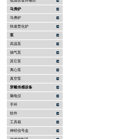
低温合金焊锡丝
马弗炉
马弗炉
快速焚化炉
泵
高温泵
抽气泵
其它泵
离心泵
真空泵
穿戴传感设备
脑电仪
手环
软件
工具箱
神经信号盒