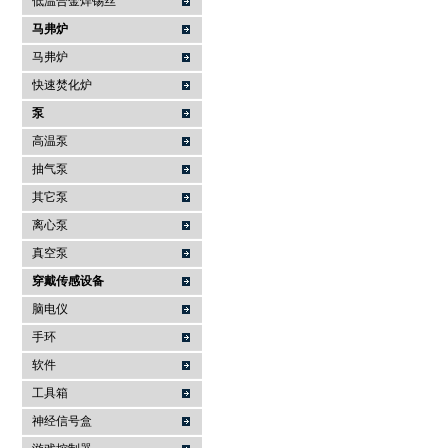
低温合金焊锡丝
马弗炉
马弗炉
快速焚化炉
泵
高温泵
抽气泵
其它泵
离心泵
真空泵
穿戴传感设备
脑电仪
手环
软件
工具箱
神经信号盒