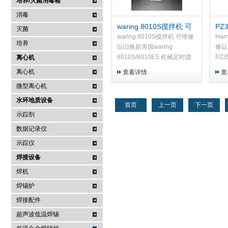
培养/灭菌消毒箱
消毒
waring 8010S搅拌机 可
PZ3
灭菌
维修以旧换新
热
waring 8010S搅拌机 可维修
Har
培养
以旧换新美国waring
修以旧
8010S/8010ES 机械定时搅
PZ
离心机
拌机是按钮操作搅拌机 ，双
热性
离心机
查看详情
查
速, 不锈钢外壳带把手和两件
是氧
微型离心机
套乙烯基和苯乙烯盖。
护。
即使在
水环地质设备
首页
上一页
下一页
示踪剂
数据记录仪
示踪仪
焊接设备
焊机
焊锡炉
焊接配件
超声波低温焊锡