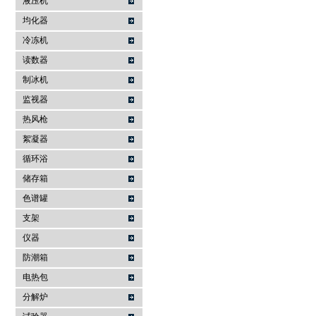
液压机
均化器
冷冻机
读数器
制冰机
监视器
热风枪
絮凝器
循环浴
储存箱
色谱罐
支架
仪器
防潮箱
电热包
分解炉