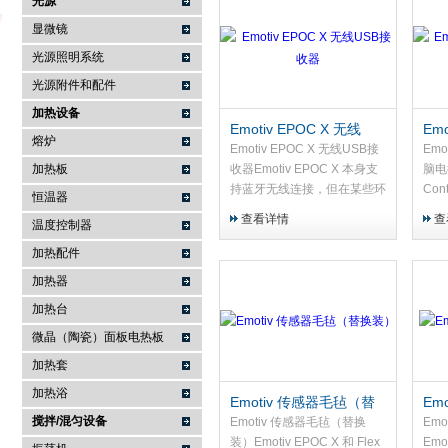
光源
显微镜
光源照明系统
武汉提沃克科技有限公司
光源附件和配件
加热设备
Emotiv EPOC X 无线
Emo
熔炉
USB接收器
2.
Emotiv EPOC X 无线USB接
Emot
加热板
收器Emotiv EPOC X 本身支
脑电控
持蓝牙无线连接，但在某些环
Cont
恒温器
境下——如拥挤的实验室、多
度脑
查看详情
查
温度控制器
无线设备共存的场所，或对数
它将
据实时性要求高的应用中——
号...
加热配件
标准的蓝牙连接可能...
加热器
加热台
微晶（陶瓷）面板电热板
加热套
加热浴
Emotiv 传感器毛毡（替
Em
搅拌/混匀设备
换装）
护
Emotiv 传感器毛毡（替换
Emo
装）Emotiv EPOC X 和 Flex
Emo