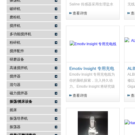
振荡机
Saline 传感器采用生理盐水
无线
破碎机
作为导电介质，而毛毡正是盐
长时
查看详情
查
水的载体。它像一座微小的桥
景设
磨粉机
梁，将盐水均匀分布在皮肤与
的，
搅拌机
传感器之间，确...
支点
多功能搅拌机
粉碎机
搅拌配件
研磨设备
高速搅拌机
Emotiv Insight 专用充电
ALB
线
持
Emotiv Insight 专用充电线为
ALB
搅拌器
你的脑机探索，注入持久动
修以旧
混匀器
力。Emotiv Insight 将研究级
Gi
脑电性能浓缩于轻便头带之
录仪
磁力搅拌器
查看详情
查
中，助你在现实世界中随时随
晶显
振荡/摇床设备
地捕捉大脑信号。而这款专用
US
摇床
充电线，正是确保...
件。
振荡培养机
振荡器